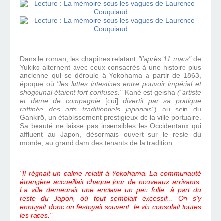
Dans le roman, les chapitres relatant
"l'après 11 mars"
de
Yukiko alternent avec ceux consacrés à une histoire plus
ancienne qui se déroule à Yokohama à partir de 1863,
époque où
"les luttes intestines entre pouvoir impérial et
shogounal étaient fort confuses."
Kané est geisha
("artiste
et dame de compagnie
[qui]
divertit par sa pratique
raffinée des arts traditionnels japonais"
) au sein du
Gankirō, un établissement prestigieux de la ville portuaire.
Sa beauté ne laisse pas insensibles les Occidentaux qui
affluent au Japon, désormais ouvert sur le reste du
monde, au grand dam des tenants de la tradition.
"Il régnait un calme relatif à Yokohama. La communauté
étrangère accueillait chaque jour de nouveaux arrivants.
La ville demeurait une enclave un peu folle, à part du
reste du Japon, où tout semblait excessif... On s'y
ennuyait donc on festoyait souvent, le vin consolait toutes
les races."