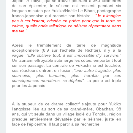
Japon. À Tokyo, qui se trouve pourtant à 360 kilomètres
de son épicentre, le séisme est ressenti pendant six
longues minutes par Yukiko/Noëlle Le Bihan, photographe
franco-japonaise qui raconte son histoire :
"Je n'imagine
pas à cet instant, crispée en prière pour que la terre se
calme, quelle onde tellurique ce séisme répercutera dans
ma vie."
Après le tremblement de terre de magnitude
exceptionnelle (8,9 sur l'échelle de Richter), il y a la
vague.
"Elle oblitère tout, il est impossible d'y survivre."
Un tsunami effroyable submerge les côtes, emportant tout
sur son passage. La centrale de Fukushima est touchée,
ses réacteurs entrent en fusion,
"une autre tragédie, plus
sournoise, plus humaine, plus horrible par ses
conséquences mortifères, se déploie"
. La peine est triple
pour les Japonais.
À la stupeur de ce drame collectif s'ajoute pour Yukiko
l'angoisse liée au sort de sa grand-mère, Obāchan, 98
ans, qui vit seule dans un village isolé du Tōhoku, région
presque entièrement dévastée par le séisme, juste en
face de l'épicentre. Il faut partir à sa recherche.