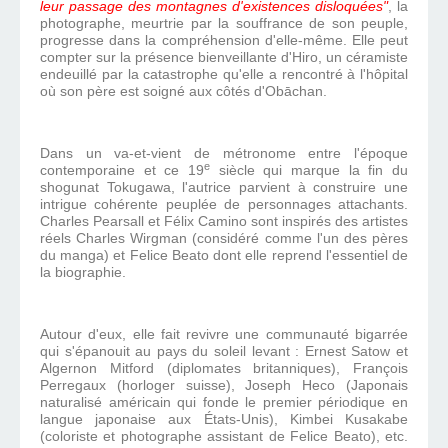
leur passage des montagnes d'existences disloquées"
, la
photographe, meurtrie par la souffrance de son peuple,
progresse dans la compréhension d'elle-même. Elle peut
compter sur la présence bienveillante d'Hiro, un céramiste
endeuillé par la catastrophe qu'elle a rencontré à l'hôpital
où son père est soigné aux côtés d'Obāchan.
Dans un va-et-vient de métronome entre l'époque
e
contemporaine et ce 19
siècle qui marque la fin du
shogunat Tokugawa, l'autrice parvient à construire une
intrigue cohérente peuplée de personnages attachants.
Charles Pearsall et Félix Camino sont inspirés des artistes
réels Charles Wirgman (considéré comme l'un des pères
du manga) et Felice Beato dont elle reprend l'essentiel de
la biographie.
Autour d'eux, elle fait revivre une communauté bigarrée
qui s'épanouit au pays du soleil levant : Ernest Satow et
Algernon Mitford (diplomates britanniques), François
Perregaux (horloger suisse), Joseph Heco (Japonais
naturalisé américain qui fonde le premier périodique en
langue japonaise aux États-Unis), Kimbei Kusakabe
(coloriste et photographe assistant de Felice Beato), etc.