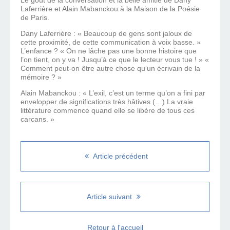
Le goût de la conversation et la belle amitié de Dany
Laferrière et Alain Mabanckou à la Maison de la Poésie
de Paris.
Dany Laferrière : « Beaucoup de gens sont jaloux de
cette proximité, de cette communication à voix basse. »
L’enfance ? « On ne lâche pas une bonne histoire que
l’on tient, on y va ! Jusqu’à ce que le lecteur vous tue ! » «
Comment peut-on être autre chose qu’un écrivain de la
mémoire ? »
Alain Mabanckou : « L’exil, c’est un terme qu’on a fini par
envelopper de significations très hâtives (…) La vraie
littérature commence quand elle se libère de tous ces
carcans. »
Article précédent
Article suivant
Retour à l'accueil