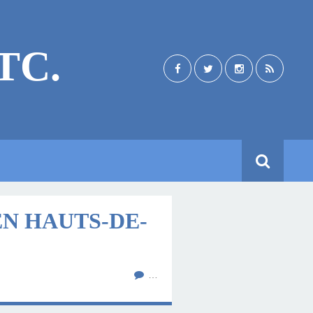
TC.
EN HAUTS-DE-
…