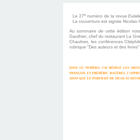
e
Le 27
numéro de la revue
Eulali
La couverture est signée Nicolas H
Au sommaire de cette édition notam
Gauthier, chef du restaurant La Greno
Chaulnes, les conférences Citéphil
rubrique "Des auteurs et des livres"
DANS CE NUMÉRO, J'AI RÉDIGÉ LES ARTIC
FRANÇOIS ET FRÉDÉRIC BAGÈRES,
L'APPR
AINSI QUE LE PORTRAIT DE NICOLAS HITOR