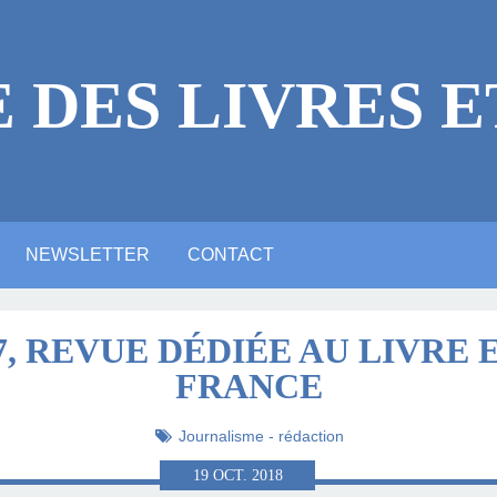
E DES LIVRES E
NEWSLETTER
CONTACT
 LÉGALES
ICACES
RE
E ?
NE VIDÉO YOUTUBE
NTIONS LÉGALES
ARTE ANIMATION
ALERIE PHOTOS
ACTUALITTÉ
MASTODON
BLUESKY
LINKEDIN
7, REVUE DÉDIÉE AU LIVRE 
FRANCE
LITTÉRAIRE
Journalisme - rédaction
19
OCT.
2018