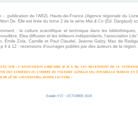
e
- publication de l'AR2L Hauts-de-France (Agence régionale du Livre e
itori De. Elle est tirée du tome 2 de la série
Mia & Co
(Ed. Dargaud) sc
ment : la culture scientifique et technique dans les bibliothèques, 
uillère, Elea diffusion et les éditeurs indépendants, l'association Libr'
o, Émile Zola, Camille et Paul Claudel, Jeanne Galzy, Max de Radiguès
 p 4 à 12 : recensions d'ouvrages publiés par des auteurs de la région.
LES SUR : L'ASSOCIATION LIBR'AIRE (P 28 À 30), LES RECENSIONS DE
LE VENDANG
ENTI DES LUMIÈRES OU L'OMBRE DE VOLTAIRE
(GINKGO ED.) D'ISABELLE MARSAY ET
É
E
I DE (4
DE COUVERTURE). BONNE LECTURE !
Eulalie n°27 - OCTOBRE 2018