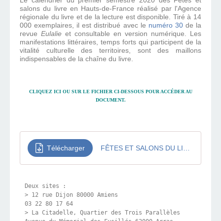
Le calendrier du premier semestre 2020 des Fêtes et
salons du livre en Hauts-de-France réalisé par l'Agence
régionale du livre et de la lecture est disponible. Tiré à 14
000 exemplaires, il est distribué avec le
numéro 30
de la
revue
Eulalie
et consultable en version numérique. Les
manifestations littéraires, temps forts qui participent de la
vitalité culturelle des territoires, sont des maillons
indispensables de la chaîne du livre.
CLIQUEZ
ICI
OU SUR LE FICHIER CI-DESSOUS POUR ACCÉDER AU
DOCUMENT.
Télécharger
FÊTES ET SALONS DU LIVRE EN HDF 2020 1
Deux sites :

> 12 rue Dijon 80000 Amiens

03 22 80 17 64

> La Citadelle, Quartier des Trois Parallèles
