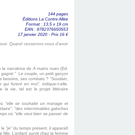
144 pages
Éditions La Contre Allée
Format : 13,5 x 19 cm
EAN : 9782376650553
17 janvier 2020 - Prix 16 €
 jouir. Quand cesserons-nous d'avoir
e la narratrice de
À mains nues
(Ed.
s gagné."
Le couple, un petit garçon
es besoins, ses combats ?
"Soudain,
me qui furent en moi"
, indique-t-elle.
a vie, tel est le projet littéraire
 où
"elle se souhaite un mariage et
étaire"
,
"des interminables galoches
emps où
"elle veut bien se passer de
 le
"je"
du temps présent, il apparaît
 fille. L’enfant survit chez la femme