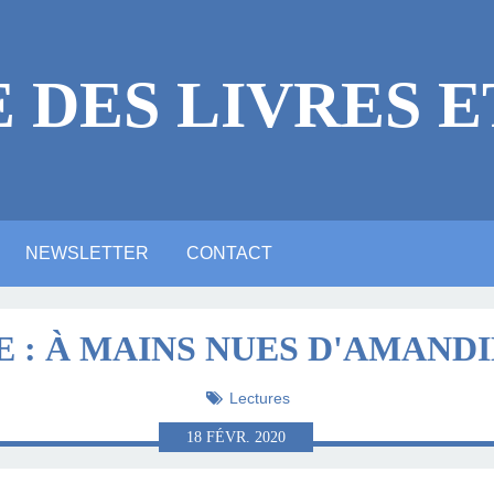
E DES LIVRES E
NEWSLETTER
CONTACT
 LÉGALES
ICACES
RE
E ?
NE VIDÉO YOUTUBE
NTIONS LÉGALES
ARTE ANIMATION
ALERIE PHOTOS
ACTUALITTÉ
MASTODON
BLUESKY
LINKEDIN
 : À MAINS NUES D'AMAND
LITTÉRAIRE
Lectures
18
FÉVR.
2020