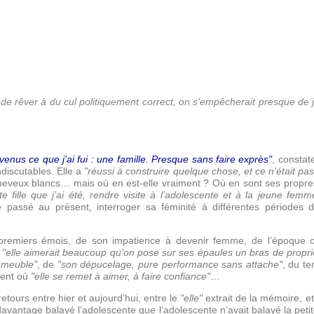
 de rêver à du cul politiquement correct, on s'empêcherait presque de
enus ce que j’ai fui : une famille. Presque sans faire exprès"
, constat
indiscutables. Elle a
"réussi à construire quelque chose, et ce n’était pa
 cheveux blancs… mais où en est-elle vraiment ? Où en sont ses propr
ite fille que j’ai été, rendre visite à l’adolescente et à la jeune fem
 passé au présent, interroger sa féminité à différentes périodes de l
 premiers émois, de son impatience à devenir femme, de l’époque
ù
"elle aimerait beaucoup qu’on pose sur ses épaules un bras de propri
mmeuble"
, de
"son dépucelage, pure performance sans attache"
, du t
ent où
"elle se remet à aimer, à faire confiance"
…
retours entre hier et aujourd’hui, entre le
"elle"
extrait de la mémoire, et
avantage balayé l’adolescente que l’adolescente n’avait balayé la petite