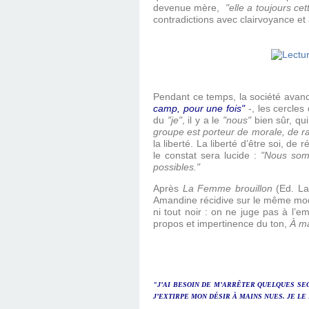
devenue mère,
"elle a toujours c
contradictions avec clairvoyance et 
Pendant ce temps, la société avanc
camp, pour une fois"
-, les cercles
du
"je"
, il y a le
"nous"
bien sûr, qui
groupe est porteur de morale, de ra
la liberté. La liberté d’être soi, d
le constat sera lucide :
"Nous so
possibles."
Après
La Femme brouillon
(Ed. La 
Amandine récidive sur le même mode.
ni tout noir : on ne juge pas à l
propos et impertinence du ton,
À m
"J’AI BESOIN DE M’ARRÊTER QUELQUES SEC
J’EXTIRPE MON DÉSIR À MAINS NUES. JE LE