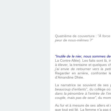
Quatrième de couverture :
"À force
peur de nous-mêmes ?"
"Inutile de le nier, nous sommes dev
La Contre Allée). Les faits sont là, 
à élever, la trentaine et quelques
j’ai envie de retourner vers la pet
Regarder en arrière, confronter le
d’Amandine Dhée.
La narratrice se souvient de ses
beaucoup d’enfants"
, du collège o
dans la pénombre à l’entrée de l’i
couple, mais pas de sexe"
, du mom
Au fur et à mesure de ses allers et 
que tout est lié. La femme n’a pas d