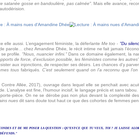
ette satanée gosse en bandoulière, pas calmée"
. Mais elle avance, reconn
autodérision.
e elle aussi. L’engagement féministe, la déferlante
Me too
-
"Du silen
 de parole… chez Amandine Dhée, le récit intime ne fait jamais l’écono
 se profile.
"Nous, nuancier infini."
Dans ce domaine également, la nar
pports de force, d’exclusion possible, les féministes comme les autres"
e résister aux injonctions, de respecter ses désirs. Les chances d’y parv
mmes tous
fabriqués
. C’est seulement quand on l’a reconnu que l’on
Contre Allée, 2017), ouvrage dans lequel elle se penchait avec acuit
 L’analyse est fine, l’humour incisif, le langage précis et sans tabou. 
’emporte-pièce. On ne se dérobe pas non plus devant la complexité de
ains nues
dit sans doute tout haut ce que des cohortes de femmes pen
ONDES ET DE ME POSER LA QUESTION : QU’EST-CE QUE TU VEUX, TOI ? JE LAISSE A
 DÉFENDS."