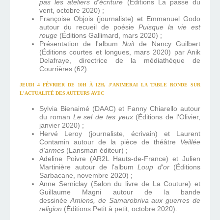
pas les ateliers d'écriture
(Éditions La passe du
vent, octobre 2020) ;
Françoise Objois (journaliste) et Emmanuel Godo
autour du recueil de poésie
Puisque la vie est
rouge
(Éditions Gallimard, mars 2020) ;
Présentation de l'album
Nuit
de Nancy Guilbert
(Éditions courtes et longues, mars 2020) par Anik
Delafraye, directrice de la médiathèque de
Courrières (62).
JEUDI 4 FÉVRIER DE 10H À 12H, J'ANIMERAI LA TABLE RONDE SUR
L'ACTUALITÉ DES AUTEURS AVEC
Sylvia Bienaimé (DAAC) et Fanny Chiarello autour
du roman
Le sel de tes yeux
(Éditions de l'Olivier,
janvier 2020) ;
Hervé Leroy (journaliste, écrivain) et Laurent
Contamin autour de la pièce de théâtre
Veillée
d'armes
(Lansman éditeur) ;
Adeline Poivre (AR2L Hauts-de-France) et Julien
Martinière autour de l'album
Loup d'or
(Éditions
Sarbacane, novembre 2020) ;
Anne Serniclay (Salon du livre de La Couture) et
Guillaume Magni autour de la bande
dessinée
Amiens, de Samarobriva aux guerres de
religion
(Éditions Petit à petit, octobre 2020).