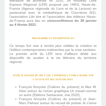
littérature de jeunesse fin 2020, un nouveau Livre
Express Régional (LER) proposé par l'AR2L Hauts-de-
France (Agence régionale du Livre et de la Lecture) en
partenariat avec la médiathèque de Courrières (62),
l’association Libr’aire et l’association des éditeurs Hauts-
de-France aura lieu en
visioconférence du 26 janvier
au 4 février 2021
.
PROGRAMME ET INSCRIPTIONS
ICI
Ce temps fort vise à rendre plus visibles la création et
l'édition contemporaines malmenées par la crise sanitaire.
Le premier arrêt du LER sera d'ailleurs dédié aux
dispositifs de soutien à la vie littéraire du territoire
régional.
JEUDI 28 JANVIER DE 10H À 12H, J'ANIMERAI LA TABLE RONDE SUR
L'ACTUALITÉ DES AUTEURS AVEC
François Annycke (Colères du présent) et Alex W.
Inker autour du roman graphique
Un travail comme
un autre
(Éditions Sarbacane, mai 2020) ;
François Annycke (Colères du présent) et Jean-
Marc Flahaut autour du recueil de poésie
Je n'aime