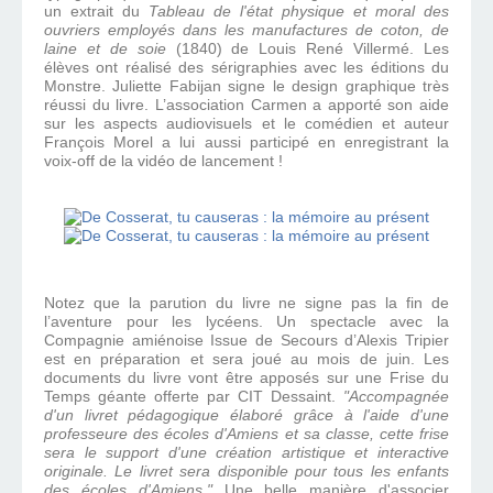
un extrait du
Tableau de l'état physique et moral des
ouvriers employés dans les manufactures de coton, de
laine et de soie
(1840) de Louis René Villermé. Les
élèves ont réalisé des sérigraphies avec les éditions du
Monstre. Juliette Fabijan signe le design graphique très
réussi du livre. L’association Carmen a apporté son aide
sur les aspects audiovisuels et le comédien et auteur
François Morel a lui aussi participé en enregistrant la
voix-off de la vidéo de lancement !
Notez que la parution du livre ne signe pas la fin de
l’aventure pour les lycéens. Un spectacle avec la
Compagnie amiénoise Issue de Secours d’Alexis Tripier
est en préparation et sera joué au mois de juin. Les
documents du livre vont être apposés sur une Frise du
Temps géante offerte par CIT Dessaint.
"Accompagnée
d'un livret pédagogique élaboré grâce à l'aide d'une
professeure des écoles d'Amiens et sa classe, cette frise
sera le support d'une création artistique et interactive
originale. Le livret sera disponible pour tous les enfants
des écoles d'Amiens."
Une belle manière d'associer