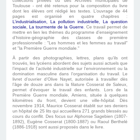
collections privées ou des Archives municipales de
Toulouse - ont été retenus pour la composition du livre
dont les élèves ont rédigé les textes. L’ouvrage de 44
pages est organisé en quatre chapitres :
L’industrialisation, La pollution industrielle, La question
sociale, La tourmente de la Guerre.
Ce travail permet de
mettre en lien les thèmes du programme d’enseignement
d’histoire-géographie des classes de première
professionnelle : "Les hommes et les femmes au travail"
et "la Première Guerre mondiale."
À partir des photographies, lettres, plans qu’ils ont
trouvés, les lycéens abordent des sujets aussi actuels que
l’impact de l’activité industrielle sur l’environnement ou la
domination masculine dans l’organisation du travail. Le
livret d’ouvrier d’Olive Nayet, autorisée à travailler dès
l’âge de douze ans dans la filature Cosserat de Saleux,
permet d’évoquer le travail des enfants. Lors de la
Première Guerre mondiale, Amiens, située à quelques
kilomètres du front, devient une ville-hôpital. Dès
novembre 1914, Maurice Cosserat établit sur ses deniers
un hôpital de 25 lits qui accueillera 271 grands blessés au
cours du conflit. Des focus sur Alphonse Sagebien (1807-
1892), Eugène Cosserat (1800-1887) ou Raoul Berthelé
(1886-1918) sont aussi proposés dans le livre.