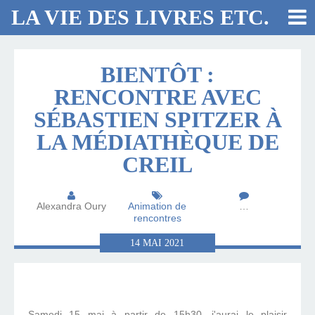
LA VIE DES LIVRES ETC.
BIENTÔT :
RENCONTRE AVEC
SÉBASTIEN SPITZER À
LA MÉDIATHÈQUE DE
CREIL
Alexandra Oury
Animation de
…
rencontres
14
MAI
2021
Samedi 15 mai à partir de 15h30, j'aurai le plaisir