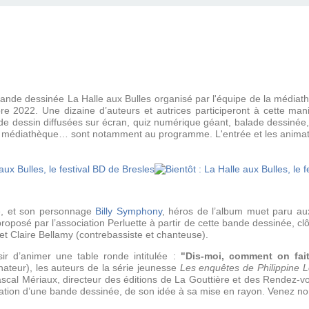
e bande dessinée La Halle aux Bulles organisé par l'équipe de la média
 2022. Une dizaine d’auteurs et autrices participeront à cette manif
 de dessin diffusées sur écran, quiz numérique géant, balade dessinée
a médiathèque… sont notamment au programme. L'entrée et les animati
he, et son personnage
Billy Symphony
, héros de l’album muet paru au
oposé par l’association Perluette à partir de cette bande dessinée, clô
t Claire Bellamy (contrebassiste et chanteuse).
sir d’animer une table ronde intitulée :
"Dis-moi, comment on fai
nateur), les auteurs de la série jeunesse
Les enquêtes de Philippine
Pascal Mériaux, directeur des éditions de La Gouttière et des Rendez-
cation d’une bande dessinée, de son idée à sa mise en rayon. Venez n