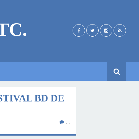
TC.
STIVAL BD DE
…