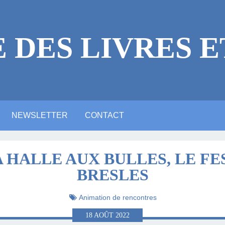
E DES LIVRES E
NEWSLETTER
CONTACT
 LÉGALES
ICACES
RE
E ?
NE VIDÉO YOUTUBE
NTIONS LÉGALES
ARTE ANIMATION
ALERIE PHOTOS
ACTUALITTÉ
MASTODON
BLUESKY
LINKEDIN
A HALLE AUX BULLES, LE FE
BRESLES
LITTÉRAIRE
Animation de rencontres
18
AOÛT
2022