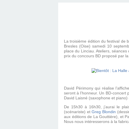
La troisième édition du festival d
Bresles (Oise) samedi 10 septembre
place du Linciau. Ateliers, séances
prix du concours BD proposé par l
David Périmony qui réalise l’affic
seront à l’honneur. Un BD-concert pr
David Laisné (saxophone et piano) e
De 15h30 à 16h30, j’aurai le plai
(scénariste) et
Greg Blondin
(dessi
aux éditions de La Gouttière), et 
Nous nous intéresserons à la fabri