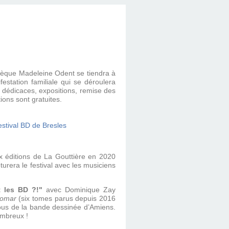
thèque Madeleine Odent se tiendra à
estation familiale qui se déroulera
, dédicaces, expositions, remise des
ons sont gratuites.
x éditions de La Gouttière en 2020
turera le festival avec les musiciens
t les BD ?!"
avec Dominique Zay
 Lomar
(six tomes parus depuis 2016
vous de la bande dessinée d’Amiens.
ombreux !