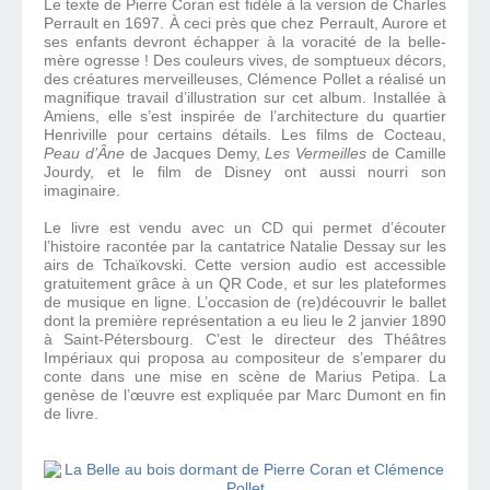
Le texte de Pierre Coran est fidèle à la version de Charles
Perrault en 1697. À ceci près que chez Perrault, Aurore et
ses enfants devront échapper à la voracité de la belle-
mère ogresse ! Des couleurs vives, de somptueux décors,
des créatures merveilleuses, Clémence Pollet a réalisé un
magnifique travail d’illustration sur cet album. Installée à
Amiens, elle s’est inspirée de l’architecture du quartier
Henriville pour certains détails. Les films de Cocteau,
Peau d’Âne
de Jacques Demy,
Les Vermeilles
de Camille
Jourdy, et le film de Disney ont aussi nourri son
imaginaire.
Le livre est vendu avec un CD qui permet d’écouter
l’histoire racontée par la cantatrice Natalie Dessay sur les
airs de Tchaïkovski. Cette version audio est accessible
gratuitement grâce à un QR Code, et sur les plateformes
de musique en ligne. L’occasion de (re)découvrir le ballet
dont la première représentation a eu lieu le 2 janvier 1890
à Saint-Pétersbourg. C’est le directeur des Théâtres
Impériaux qui proposa au compositeur de s’emparer du
conte dans une mise en scène de Marius Petipa. La
genèse de l’œuvre est expliquée par Marc Dumont en fin
de livre.