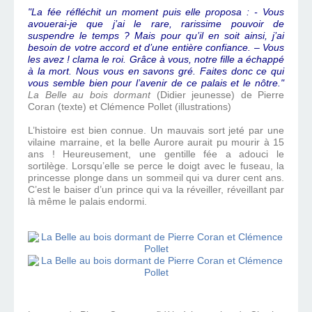
"La fée réfléchit un moment puis elle proposa : - Vous
avouerai-je que j’ai le rare, rarissime pouvoir de
suspendre le temps ? Mais pour qu’il en soit ainsi, j’ai
besoin de votre accord et d’une entière confiance. – Vous
les avez ! clama le roi. Grâce à vous, notre fille a échappé
à la mort. Nous vous en savons gré. Faites donc ce qui
vous semble bien pour l’avenir de ce palais et le nôtre."
La Belle au bois dormant
(Didier jeunesse) de Pierre
Coran (texte) et Clémence Pollet (illustrations)
L’histoire est bien connue. Un mauvais sort jeté par une
vilaine marraine, et la belle Aurore aurait pu mourir à 15
ans ! Heureusement, une gentille fée a adouci le
sortilège. Lorsqu’elle se perce le doigt avec le fuseau, la
princesse plonge dans un sommeil qui va durer cent ans.
C’est le baiser d’un prince qui va la réveiller, réveillant par
là même le palais endormi.