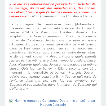
« Je me suis débarrassée de presque tout. De la famille,
du mariage, du travail, des appartements, des choses,
des êtres. C’est ce que j’ai fait ces dernières années, me
débarrasser. »
Nom
(Flammarion) de Constance Debré.
La compagnie Je t’embrasse bien (Aubervilliers),
présentait au public sa nouvelle création du 16 au 19
janvier 2024 à la Maison du Théâtre d’Amiens. Une
adaptation de Nom (Flammarion, 2022), le troisième
roman de Constance Debré, dans une mise en scène
d’Hugues Jourdain. La romancière dit « Je » et revient,
dans ce livre coup de poing, sur son enfance, ses «
parents camés », sa rupture avec sa famille de ministres,
le dénuement choisi :
« Avec n’importe quels parents
j’aurais écrit le même livre. Avec n’importe quelle enfance.
Avec n’importe quel nom. Je raconterai toujours la même
chose. Qu’il faut se barrer. »
Elle y raconte son père
mourant – le journaliste et écrivain François Debré –
qu’elle accompagne jusqu’à la fin.
« Tout ce qu’il reste de
l’enfance dans ma vie, c’est lui, son oxygène, son
Subutex et ses maladies dans la maison de Touraine qui
s’effondre. »