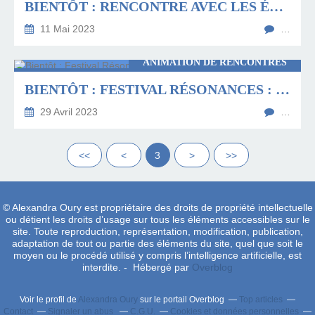
BIENTÔT : RENCONTRE AVEC LES ÉDITEURS DE BANDE DESSINÉE À AMIENS
11 Mai 2023
…
ANIMATION DE RENCONTRES
BIENTÔT : FESTIVAL RÉSONANCES : VISAGES D'ÉCRIVAIN
29 Avril 2023
…
<<
<
3
>
>>
© Alexandra Oury est propriétaire des droits de propriété intellectuelle
ou détient les droits d’usage sur tous les éléments accessibles sur le
site. Toute reproduction, représentation, modification, publication,
adaptation de tout ou partie des éléments du site, quel que soit le
moyen ou le procédé utilisé y compris l’intelligence artificielle, est
interdite. - Hébergé par
Overblog
Voir le profil de
Alexandra Oury
sur le portail Overblog
Top articles
Contact
Signaler un abus
C.G.U.
Cookies et données personnelles