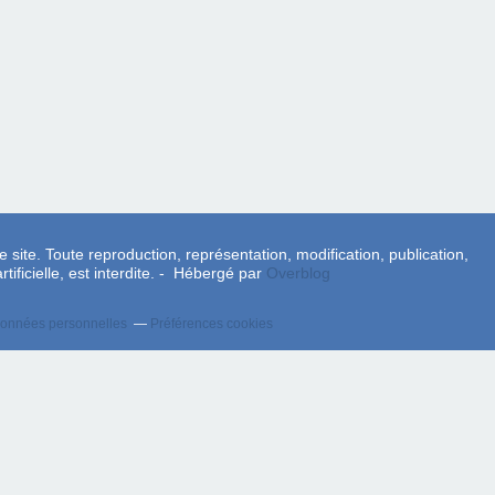
e site. Toute reproduction, représentation, modification, publication,
tificielle, est interdite. - Hébergé par
Overblog
données personnelles
Préférences cookies