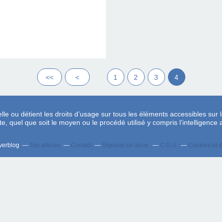
<<
<
1
2
3
4
lle ou détient les droits d’usage sur tous les éléments accessibles sur l
, quel que soit le moyen ou le procédé utilisé y compris l’intelligence ar
Overblog
Top articles
Contact
Signaler un abus
C.G.U.
Cookies et 