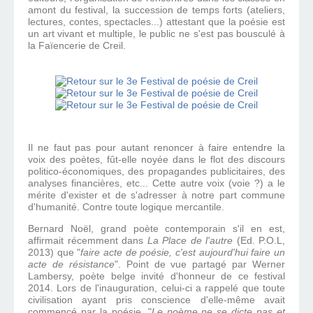
amont du festival, la succession de temps forts (ateliers,
lectures, contes, spectacles...) attestant que la poésie est
un art vivant et multiple, le public ne s'est pas bousculé à
la Faïencerie de Creil.
Il ne faut pas pour autant renoncer à faire entendre la
voix des poètes, fût-elle noyée dans le flot des discours
politico-économiques, des propagandes publicitaires, des
analyses financières, etc... Cette autre voix (voie ?) a le
mérite d'exister et de s'adresser à notre part commune
d'humanité. Contre toute logique mercantile.
Bernard Noël, grand poète contemporain s'il en est,
affirmait récemment dans
La Place de l'autre
(Ed. P.O.L,
2013) que "
faire acte de poésie, c'est aujourd'hui faire un
acte de résistance
". Point de vue partagé par Werner
Lambersy, poète belge invité d'honneur de ce festival
2014. Lors de l'inauguration, celui-ci a rappelé que toute
civilisation ayant pris conscience d'elle-même avait
commencé par la poésie. "
Le poème ne se dicte pas et