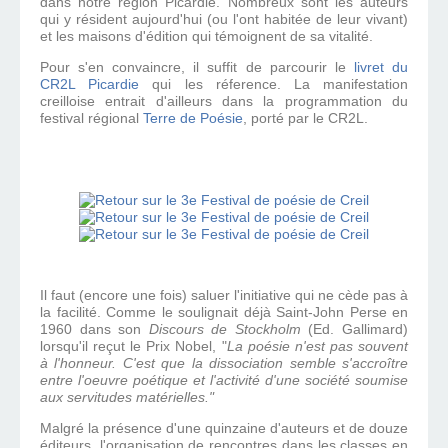
dans notre région Picardie. Nombreux sont les auteurs
qui y résident aujourd'hui (ou l'ont habitée de leur vivant)
et les maisons d'édition qui témoignent de sa vitalité.
Pour s'en convaincre
, il suffit de parcourir le
livret du
CR2L Picardie
qui les réference. La manifestation
creilloise entrait d'ailleurs dans la programmation du
festival régional
Terre de Poésie
, porté par le CR2L.
Il faut (encore une fois) saluer l'initiative qui ne cède pas à
la facilité. Comme le soulignait déjà Saint-John Perse en
1960 dans son
Discours de Stockholm
(Ed. Gallimard)
lorsqu'il reçut le Prix Nobel, "
La poésie n'est pas souvent
à l'honneur. C'est que la dissociation semble s'accroître
entre l'oeuvre poétique et l'activité d'une société soumise
aux servitudes matérielles."
Malgré la présence d'une quinzaine d'auteurs et de douze
éditeurs, l'organisation de rencontres dans les classes en