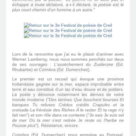
échappe à toute dictature,
a-t-il déclaré
, la poésie est le
plus court chemin d'un homme à un autre
."
Lors de la rencontre que j'ai eu le plaisir d'animer avec
Werner Lambersy, nous nous sommes penchés sur deux
de ses ouvrages :
L'assèchement du Zuiderzee
(Ed.
Rhubarbe) et
Coïmbra
(Ed. Dumerchez).
Le premier est un recueil qui évoque une province
hollandaise gagnée sur la mer, espace improbable entre
terre et eau constitué d'un lac d'eau douce et de polders.
Le poète y dénonce notamment les dérives de notre
monde moderne ("
Des latrines Que bouchent bourses Et
banques Tu refuses Crédos crédits Crapules et la
croisade La frénésie des Riches À le rester Et ta rage n'y
fait rien
") et son rôle dans ce contexte ("
Je sais Je suis sel
de mer Où la mer s'est retirée Je reste où l'herbe ne
Pousse plus
"). Résistance, encore.
Coïmbra
(Ed. Dumerchez) nous emmène au Portugal,