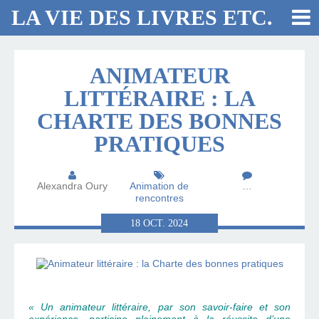
LA VIE DES LIVRES ETC.
ANIMATEUR
LITTÉRAIRE : LA
CHARTE DES BONNES
PRATIQUES
Alexandra Oury
Animation de
…
rencontres
18
OCT.
2024
« Un animateur littéraire, par son savoir-faire et son