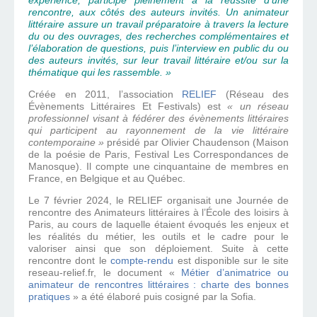
expérience, participe pleinement à la réussite d’une
rencontre, aux côtés des auteurs invités. Un animateur
littéraire assure un travail préparatoire à travers la lecture
du ou des ouvrages, des recherches complémentaires et
l’élaboration de questions, puis l’interview en public du ou
des auteurs invités, sur leur travail littéraire et/ou sur la
thématique qui les rassemble. »
Créée en 2011, l’association
RELIEF
(Réseau des
Évènements Littéraires Et Festivals) est
« un réseau
professionnel visant à fédérer des évènements littéraires
qui participent au rayonnement de la vie littéraire
contemporaine »
présidé par Olivier Chaudenson (Maison
de la poésie de Paris, Festival Les Correspondances de
Manosque). Il compte une cinquantaine de membres en
France, en Belgique et au Québec.
Le 7 février 2024, le RELIEF organisait une Journée de
rencontre des Animateurs littéraires à l’École des loisirs à
Paris, au cours de laquelle étaient évoqués les enjeux et
les réalités du métier, les outils et le cadre pour le
valoriser ainsi que son déploiement. Suite à cette
rencontre dont le
compte-rendu
est disponible sur le site
reseau-relief.fr, le document «
Métier d’animatrice ou
animateur de rencontres littéraires : charte des bonnes
pratiques
» a été élaboré puis cosigné par la Sofia.