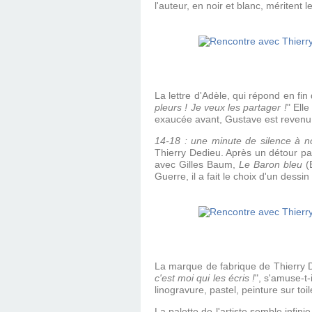
l'auteur, en noir et blanc, méritent l
La lettre d'Adèle, qui répond en fi
pleurs ! Je veux les partager !
" Ell
exaucée avant, Gustave est revenu 
14-18 : une minute de silence à n
Thierry Dedieu. Après un détour p
avec Gilles Baum,
Le Baron bleu
(E
Guerre, il a fait le choix d'un dessin
La marque de fabrique de Thierry De
c'est moi qui les écris !
", s'amuse-t
linogravure, pastel, peinture sur toi
La palette de l'artiste semble infinie