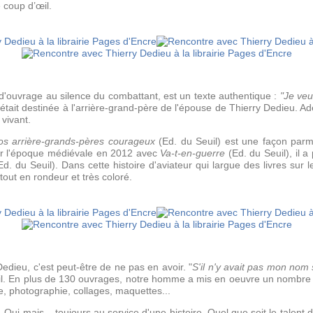
e coup d’œil.
n d'ouvrage au silence du combattant, est un texte authentique :
"Je veu
e était destinée à l'arrière-grand-père de l'épouse de Thierry Dedieu. Ad
vivant.
os arrière-grands-pères courageux
(Ed. du Seuil) est une façon parmi
ar l'époque médiévale en 2012 avec
Va-t-en-guerre
(Ed. du Seuil), il a
d. du Seuil). Dans cette histoire d'aviateur qui largue des livres sur
 tout en rondeur et très coloré.
dieu, c'est peut-être de ne pas en avoir. "
S'il n'y avait pas mon nom 
-il. En plus de 130 ouvrages, notre homme a mis en oeuvre un nombre 
le, photographie, collages, maquettes...
. Oui mais... toujours au service d'une histoire. Quel que soit le talent d