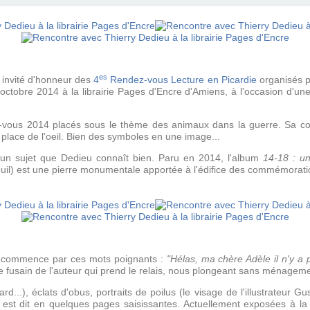
es
, invité d'honneur des
4
Rendez-vous Lecture en Picardie
organisés p
octobre 2014 à la librairie Pages d'Encre d'Amiens, à l'occasion d'une 
dez-vous 2014 placés sous le thème des animaux dans la guerre. Sa co
 place de l'oeil. Bien des symboles en une image...
un sujet que Dedieu connaît bien. Paru en 2014, l'album
14-18 : un
uil) est une pierre monumentale apportée à l'édifice des commémorati
, commence par ces mots poignants :
"Hélas, ma chère Adèle il n'y a 
 le fusain de l'auteur qui prend le relais, nous plongeant sans ménageme
...), éclats d'obus, portraits de poilus (le visage de l'illustrateur Gu
 est dit en quelques pages saisissantes. Actuellement exposées à la l