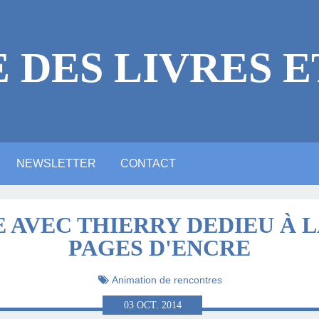
E DES LIVRES E
NEWSLETTER
CONTACT
 LÉGALES
ICACES
RE
E ?
NE VIDÉO YOUTUBE
NTIONS LÉGALES
ARTE ANIMATION
ALERIE PHOTOS
ACTUALITTÉ
MASTODON
BLUESKY
LINKEDIN
AVEC THIERRY DEDIEU À L
PAGES D'ENCRE
LITTÉRAIRE
Animation de rencontres
03
OCT.
2014