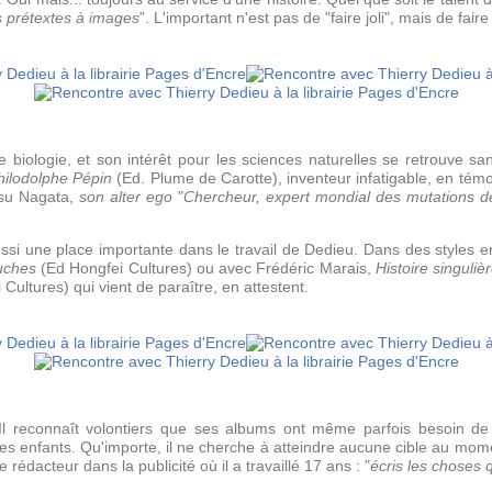
 prétextes à images
". L'important n'est pas de "faire joli", mais de faire
e biologie, et son intérêt pour les sciences naturelles se retrouve s
hilodolphe Pépin
(Ed. Plume de Carotte), inventeur infatigable, en tém
tsu Nagata,
son alter ego
"
Chercheur, expert mondial des mutations de
aussi une place importante dans le travail de Dedieu. Dans des styles e
uches
(Ed Hongfei Cultures) ou avec Frédéric Marais,
Histoire singuli
Cultures) qui vient de paraître, en attestent.
 Il reconnaît volontiers que ses albums ont même parfois besoin de
es enfants. Qu'importe, il ne cherche à atteindre aucune cible au momen
rédacteur dans la publicité où il a travaillé 17 ans : "
écris les choses q