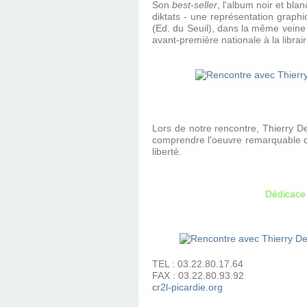
Son
best-seller
, l'album noir et bla
diktats - une représentation graphi
(Ed. du Seuil), dans la même vein
avant-première nationale à la librai
Lors de notre rencontre, Thierry 
comprendre l'oeuvre remarquable qu
liberté.
Dédicace 
TEL : 03.22.80.17.64
FAX : 03.22.80.93.92
cr2l-picardie.org