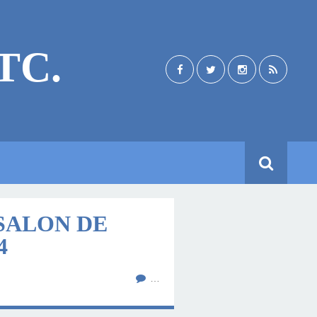
TC.
 SALON DE
4
…