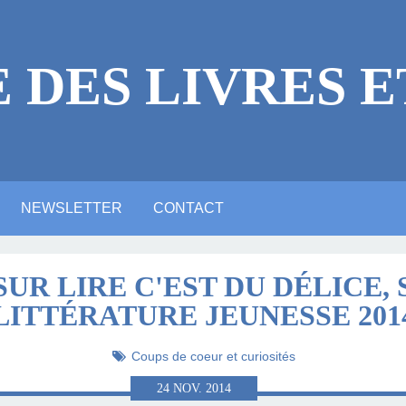
E DES LIVRES E
NEWSLETTER
CONTACT
 LÉGALES
ICACES
RE
E ?
NE VIDÉO YOUTUBE
NTIONS LÉGALES
ARTE ANIMATION
ALERIE PHOTOS
ACTUALITTÉ
MASTODON
BLUESKY
LINKEDIN
UR LIRE C'EST DU DÉLICE,
LITTÉRATURE JEUNESSE 201
LITTÉRAIRE
Coups de coeur et curiosités
24
NOV.
2014