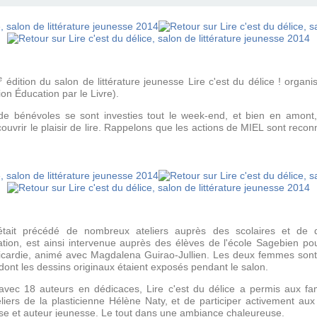
e
édition du salon de littérature jeunesse Lire c'est du délice ! orga
ion Éducation par le Livre).
de bénévoles se sont investies tout le week-end, et bien en amont,
ouvrir le plaisir de lire. Rappelons que les actions de
MIEL
sont recon
était précédé de nombreux ateliers auprès des scolaires et de di
tion, est ainsi intervenue auprès des élèves de l'école Sagebien pour
 Picardie, animé avec Magdalena Guirao-Jullien. Les deux femmes son
ont les dessins originaux étaient exposés pendant le salon.
avec 18 auteurs en dédicaces, Lire c'est du délice a permis aux fam
iers de la plasticienne Hélène Naty, et de participer activement a
nse et auteur jeunesse. Le tout dans une ambiance chaleureuse.