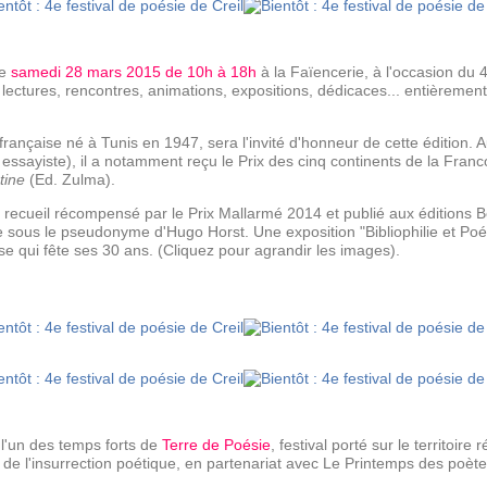
le
samedi 28 mars 2015
de 10h à 18h
à la Faïencerie,
à l'occasion du 
ectures, rencontres, animations, expositions, dédicaces... entièremen
 française né à Tunis en 1947,
sera l'invité d'honneur de cette édition. 
, essayiste), il a notamment reçu le Prix des cinq continents de la Fran
tine
(Ed. Zulma).
, recueil récompensé par le Prix Mallarmé 2014 et publié aux éditions
ige sous le pseudonyme d'Hugo Horst. U
ne exposition "Bibliophilie et P
se qui fête ses 30 ans. (Cliquez pour agrandir les images).
 l'un des temps forts de
Terre de Poésie
, festival porté sur le territoire 
 de l'insurrection poétique,
en partenariat avec Le Printemps des poète