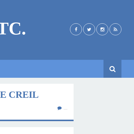
TC.
DE CREIL
…