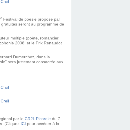
e
4
Festival de poésie proposé par
t gratuites seront au programme de
Auteur multiple (p
oète, romancier,
cophonie 2008, et le
Prix Renaudot
 Bernard Dumerchez, dans la
oésie" sera justement consacrée
aux
régional par le
CR2L Picardie
du 7
s.
(Cliquez
ICI
pour accéder à la