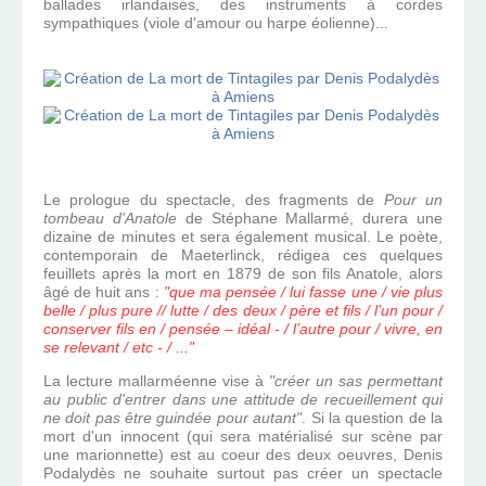
ballades irlandaises, des instruments à cordes
sympathiques (viole d'amour ou harpe éolienne)...
Le prologue du spectacle, des fragments de
Pour un
tombeau d'Anatole
de Stéphane Mallarmé, durera une
dizaine de minutes et sera également musical. Le poète,
contemporain de Maeterlinck, rédigea ces quelques
feuillets après la mort
en 1879 de son fils Anatole, alors
âgé
de huit ans :
"que ma pensée / lui fasse une / vie plus
belle / plus pure // lutte / des deux / père et fils / l’un pour /
conserver fils en / pensée – idéal - / l’autre pour / vivre, en
se relevant / etc - / ..."
La lecture mallarméenne vise à
"créer un sas permettant
au public d'entrer dans une attitude de recueillement qui
ne doit pas être guindée pour autant"
. Si la question de la
mort d'un innocent (qui sera matérialisé sur scène par
une marionnette) est au coeur des deux oeuvres, Denis
Podalydès ne souhaite surtout pas créer un spectacle