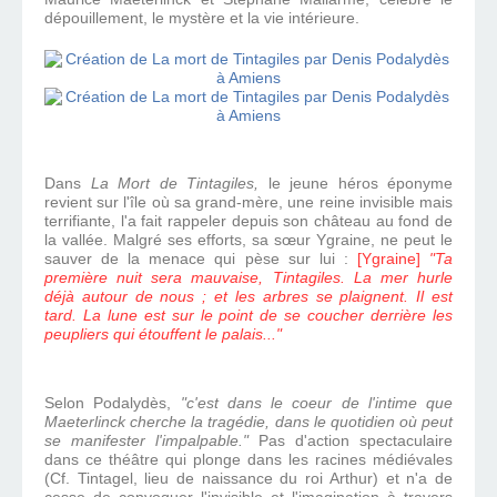
dépouillement
, le mystère et la vie intérieure.
Dans
La Mort de Tintagiles,
le jeune héros éponyme
revient sur l'île où sa grand-mère, une reine invisible mais
terrifiante, l'a fait rappeler depuis son château au fond de
la vallée. Malgré ses efforts, sa sœur Ygraine, ne peut le
sauver de la menace qui pèse sur lui :
[Ygraine]
"Ta
première nuit sera mauvaise, Tintagiles. La mer hurle
déjà autour de nous ; et les arbres se plaignent. Il est
tard. La lune est sur le point de se coucher derrière les
peupliers qui étouffent le palais..."
Selon Podalydès,
"c'est dans le coeur de l'intime que
Maeterlinck cherche la tragédie, dans le quotidien où peut
se manifester l'impalpable."
Pas d'action spectaculaire
dans ce théâtre qui plonge dans les racines médiévales
(
Cf. Tintagel, lieu de naissance du roi Arthur) et n'a de