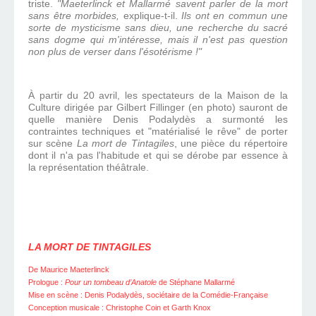
triste.
"Maeterlinck et Mallarmé savent parler de la mort
sans être morbides,
explique-t-il.
Ils ont en commun une
sorte de mysticisme sans dieu, une recherche du sacré
sans dogme qui m'intéresse, mais il n'est pas question
non plus de verser dans l'ésotérisme !"
À partir du 20 avril, les spectateurs de la Maison de la
Culture dirigée par Gilbert Fillinger (en photo) sauront de
quelle manière Denis Podalydès a surmonté les
contraintes techniques et "matérialisé le rêve" de porter
sur scène
La mort de Tintagiles
, une pièce du répertoire
dont il n'a pas l'habitude et qui se dérobe par essence à
la représentation théâtrale.
LA MORT DE TINTAGILES
De Maurice Maeterlinck
Prologue :
Pour un tombeau d’Anatole
de Stéphane Mallarmé
Mise en scène : Denis Podalydès, sociétaire de la Comédie-Française
Conception musicale : Christophe Coin et Garth Knox