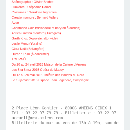
Scénographie : Olivier Brichet
Lumières : Stéphanie Daniel
Costumes : Géraldine Ingremeau
Création sonore : Bernard Vallery
Avec
Christophe Coin (violoncelle et baryton à cordes)
Adrien Gamba Gontard (Tintagiles)
Garth Knox (Aglovale, alto, viole)
Leslie Menu (Ygraine)
Clara Noël (Bellangère)
Durée : 1h10 (à confirmer)
TOURNÉE
Du 20 au 24 avril 2015 Maison de la Culture d’Amiens
Les 5 et 6 mai 2015 Opéra de Massy
Du 12 au 28 mai 2015 Théâtre des Bouffes du Nord
Le 19 janvier 2016 Espace Jean Legendre, Compiègne
2 Place Léon Gontier - 80006 AMIENS CEDEX 1

Tél : 03 22 97 79 79 - Billetterie : 03 22 97 79 77

accueil@mca-amiens.com

Billetterie du mar au ven de 13h à 19h, sam de 14h 