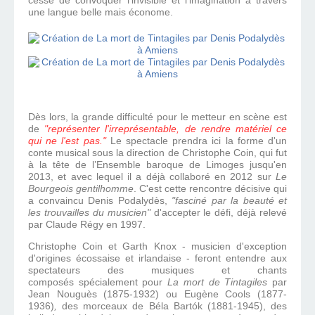
cesse de convoquer l'invisible et l'imagination à travers
une langue belle mais économe
.
Dès lors, la grande difficulté pour le metteur en scène
est
de
"représenter l'irreprésentable, de rendre matériel ce
qui ne l'est pas."
L
e spectacle prendra ici la forme d'un
conte musical sous la direction de Christophe Coin, qui fut
à la tête de l’Ensemble baroque de Limoges jusqu'en
2013, et avec lequel il a déjà collaboré en 2012 sur
Le
Bourgeois gentilhomme
.
C'est cette rencontre décisive qui
a convaincu Denis Podalydès,
"fasciné par la beauté et
les trouvailles du musicien"
d'accepter le défi, déjà relevé
par Claude Régy en 1997
.
Christophe Coin et Garth Knox -
musicien d'exception
d'origines écossaise et irlandaise - feront entendre aux
spectateurs des musiques et chants
composés
spécialement pour
La mort de Tintagiles
par
Jean Nouguès (1875-1932) ou Eugène Cools (1877-
1936)
,
des morceaux de
Béla Bartók (1881-1945),
des