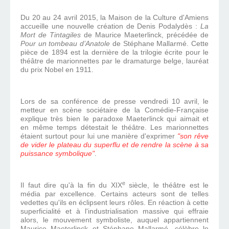
Du
20 au 24 avril 2015
, la Maison de la Culture d'Amiens
accueille une nouvelle création de Denis Podalydès :
La
Mort de Tintagiles
de Maurice Maeterlinck, précédée de
Pour un tombeau d’Anatole
de Stéphane Mallarmé. Cette
pièce de 1894 est la dernière de la trilogie écrite pour le
théâtre de marionnettes par le dramaturge belge, lauréat
du prix Nobel en 1911.
Lors de sa conférence de presse vendredi 10 avril, l
e
metteur en scène sociétaire de la Comédie-Française
explique très bien le paradoxe
Maeterlinck
qui aimait et
en même temps détestait le théâtre
. Les marionnettes
étaient surtout pour lui une manière d'exprimer
"son
rêve
de vider le plateau du superflu et de rendre la scène à sa
puissance symbolique"
.
e
Il faut dire qu'à
la fin du XIX
siècle,
le théâtre est le
média par excellence. C
ertains acteurs sont de telles
vedettes qu'ils en éclipsent leurs rôles.
En réaction à cette
superficialité et à l'industrialisation massive qui effraie
alors, le mouvement symboliste, auquel appartiennent
Maurice Maeterlinck et Stéphane Mallarmé, célèbre le