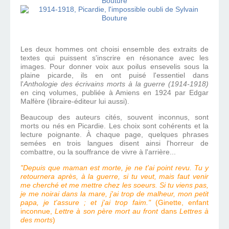
Les deux hommes ont choisi ensemble des extraits de
textes qui puissent s'inscrire en résonance avec les
images. Pour donner voix aux poilus ensevelis sous la
plaine picarde, ils en ont puisé l'essentiel dans
l'
Anthologie des écrivains morts à la guerre (1914-1918)
en cinq volumes, publiée à Amiens en 1924 par Edgar
Malfère (libraire-éditeur lui aussi).
Beaucoup des auteurs cités, souvent inconnus, sont
morts ou nés en Picardie. Les choix sont cohérents et la
lecture poignante. À chaque page, quelques phrases
semées en trois langues disent ainsi l'horreur de
combattre, ou la souffrance de vivre à l'arrière...
"Depuis que maman est morte, je ne t'ai point revu. Tu y
retournera après, à la guerre, si tu veut, mais faut venir
me cherché et me mettre chez les soeurs. Si tu viens pas,
je me noirai dans la mare, j'ai trop de malheur, mon petit
papa, je t'assure ; et j'ai trop faim."
(Ginette, enfant
inconnue,
Lettre à son père mort au front
dans
Lettres à
des morts
)