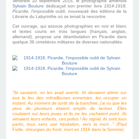
Vendredi 10 septembre 2015, le photographe amiénois
Sylvain Bouture
dédicaçait son premier livre
1914-1918,
Picardie, l'impossible oubli,
nouveauté des éditions de la
Librairie du Labyrinthe où se tenait la rencontre.
Cet ouvrage, qui associe photographies en noir et blanc
et textes courts en trois langues (français, anglais,
allemand), propose une déambulation en Picardie dans
quelque 36 cimetières militaires de diverses nationalités.
"Ils savaient, on les avait avertis. Ils devaient attirer sur
eux le feu des mitrailleuses ennemies, les occuper un
instant. Au moment de sortir de la tranchée, j'ai vu que les
yeux de plusieurs étaient emplis de larmes. Elles
coulaient sur leurs joues et ils ne les cachaient point. Ils
aimaient leurs enfants, ces poilus ! Au signal, ils sont tous
partis, tous sans une hésitation, vers la mort..."
(Paul
Fiolle, chirurgien du front, mort en 1916 dans la Somme).