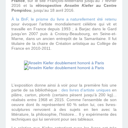
France
, sur le site François-Mitterrand jusqu'au 7 février
2016 et la
rétrospective
Anselm Kiefer
au Centre
Pompidou
,
jusqu'au 18 avril 2016
.
À la BnF, le prisme du livre a naturellement été retenu
pour évoquer l'artiste mondialement célèbre qui vit et
travaille en France depuis 1993 ; à Barjac dans le Gard
jusqu'en 2007 puis à Croissy-Beaubourg,
en Seine-et-
Marne,
dans un ancien entrepôt de la Samaritaine
. I
l fut
titulaire de la chaire de Création artistique au Collège de
France en 2010-2011.
L'exposition donne ainsi à voir pour la première fois une
partie de sa bibliothèque :
des livres d'artiste uniques
en
plâtre, carton, plomb (certains pèsent jusqu'à 200 kg)...
réalisés entre 1968 et 2015. Comme l'ensemble de son
oeuvre dont ils représentent 60 % selon lui, ces livres-
sculptures renvoient à des sujets en lien avec la
littérature, la philosophie, l'histoire... Il y expérimente des
techniques qui lui serviront pour ses tableaux.