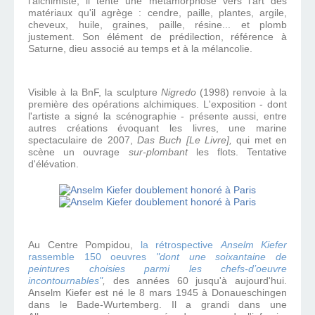
l'alchimiste, il tente une métamorphose vers l'art des
matériaux qu'il agrège : cendre, paille, plantes, argile,
cheveux, huile, graines, paille, résine... et plomb
justement. Son élément de prédilection, référence à
Saturne, dieu associé au temps et à la mélancolie.
Visible à la BnF, la sculpture
Nigredo
(1998) renvoie à la
première des opérations alchimiques. L'exposition - dont
l'artiste a signé la scénographie - présente aussi, entre
autres créations évoquant les livres, une marine
spectaculaire de 2007,
Das Buch [Le Livre],
qui met en
scène un ouvrage
sur-plombant
les flots. Tentative
d'élévation.
Au Centre Pompidou,
la rétrospective
Anselm Kiefer
rassemble
150 oeuvres
"dont une soixantaine de
peintures choisies parmi les chefs-d’oeuvre
incontournables"
,
des années 60 jusqu'à aujourd'hui.
Anselm Kiefer est né le 8 mars 1945 à Donaueschingen
dans le Bade-Wurtemberg. Il a grandi dans une