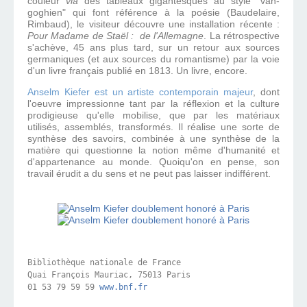
couleur
via
des tableaux gigantesques
au style "
van-
goghien" qui font
référence à la poésie (Baudelaire,
Rimbaud), le visiteur découvre une installation récente :
Pour Madame de Staël : de l'Allemagne
. La rétrospective
s'achève, 45 ans plus tard, sur un retour aux sources
germaniques (et aux sources du romantisme) par la voie
d'un livre français publié en 1813. Un livre, encore.
Anselm Kiefer est un artiste contemporain majeur
, dont
l'oeuvre impressionne tant par la réflexion et la culture
prodigieuse qu'elle mobilise, que par les matériaux
utilisés, assemblés, transformés. Il réalise une sorte de
synthèse des savoirs, combinée à une synthèse de la
matière qui questionne la notion même d'humanité et
d'appartenance au monde. Quoiqu'on en pense, son
travail érudit a du sens et ne peut pas laisser indifférent.
Bibliothèque nationale de France
Quai François Mauriac, 75013 Paris 
01 53 79 59 59 
www.bnf.fr