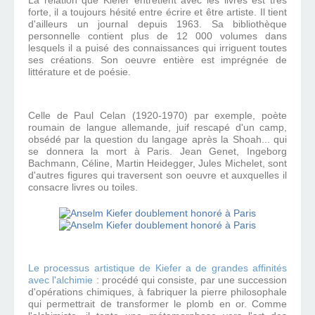
La relation que Kiefer entretient avec les livres est très
forte, il a toujours hésité entre écrire et être artiste. Il tient
d'ailleurs un journal depuis 1963. Sa bibliothèque
personnelle contient plus de 12 000 volumes dans
lesquels il a puisé des connaissances qui irriguent toutes
ses créations. Son oeuvre entière est
imprégnée de
littérature et de poésie.
Celle de Paul Celan
(1920-1970)
par exemple, poète
roumain de langue allemande, juif rescapé d'un camp,
obsédé par la question du langage après la Shoah... qui
se donnera la mort à Paris. Jea
n Genet, Ingeborg
Bachmann, Céline, Martin Heidegger, Jules Michelet, sont
d'autres figures qui traversent son oeuvre et auxquelles il
consacre livres ou toiles.
Le processus artistique de Kiefer a de grandes affinités
avec l'alchimie
: procédé qui consiste, par une succession
d'opérations chimiques, à fabriquer la pierre philosophale
qui permettrait de transformer le plomb en or.
Comme