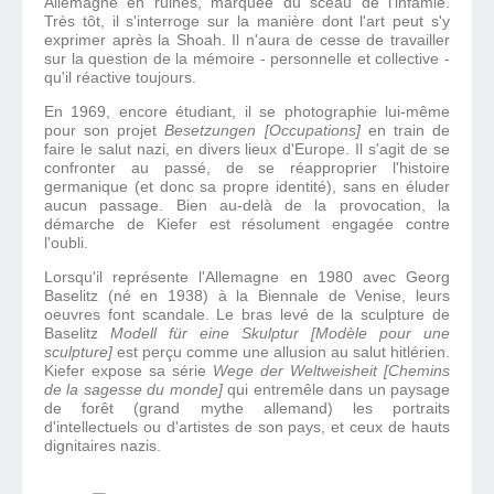
Allemagne en ruines, marquée du sceau de l'infamie.
Très tôt, il s'interroge sur la manière dont l'art peut s'y
exprimer après la Shoah. Il n'aura de cesse de travailler
sur la question de la mémoire - personnelle et collective -
qu'il réactive toujours.
En 1969, encore étudiant, il se photographie lui-même
pour son projet
Besetzungen
[Occupations]
en train de
faire le salut nazi, en divers lieux d'Europe.
Il s'agit de se
confronter au passé, de se réapproprier l'histoire
germanique (et donc sa propre identité), sans en éluder
aucun passage. Bien au-delà de la provocation, la
démarche de Kiefer est résolument engagée contre
l'oubli.
Lorsqu'il représente l'Allemagne en 1980 avec Georg
Baselitz (né en 1938) à la Biennale de Venise, leurs
oeuvres font scandale. Le bras levé de la sculpture de
Baselitz
Modell für eine Skulptur [Modèle pour une
sculpture]
est perçu comme une allusion au salut hitlérien.
Kiefer expose sa série
Wege der Weltweisheit
[Chemins
de la sagesse du monde]
qui entremêle dans un paysage
de forêt (grand mythe allemand) les portraits
d'intellectuels ou d'artistes de son pays, et ceux de hauts
dignitaires nazis.