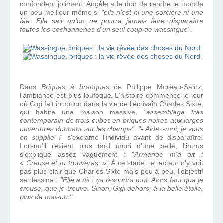
confondent joliment. Angèle a le don de rendre le monde
un peu meilleur même si
"elle n'est ni une sorcière ni une
fée. Elle sait qu'on ne pourra jamais faire disparaître
toutes les cochonneries d'un seul coup de wassingue"
.
Dans
Briques à branques
de Philippe Moreau-Sainz,
l'ambiance est plus loufoque. L'histoire commence le jour
où Gigi fait irruption dans la vie de l'écrivain Charles Sixte,
qui habite une maison massive,
"assemblage très
contemporain de trois cubes en briques noires aux larges
ouvertures donnant sur les champs"
.
"- Aidez-moi, je vous
en supplie !"
s'exclame l'individu avant de disparaître.
Lorsqu'il revient plus tard muni d'une pelle, l'intrus
s'explique assez vaguement : "
Armande m'a dit :
« Creuse et tu trouveras. »
" À ce stade, le lecteur n'y voit
pas plus clair que Charles Sixte mais peu à peu, l'objectif
se dessine :
"Elle a dit : ça résoudra tout. Alors faut que je
creuse, que je trouve. Sinon, Gigi dehors, à la belle étoile,
plus de maison."