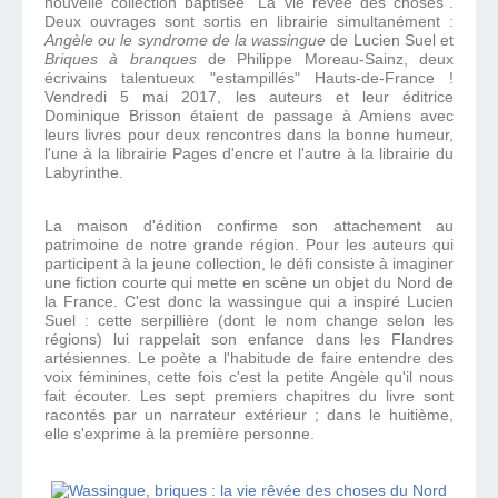
nouvelle collection baptisée "La vie rêvée des choses".
Deux ouvrages sont sortis en librairie simultanément :
Angèle ou le syndrome de la wassingue
de Lucien Suel et
Briques à branques
de Philippe Moreau-Sainz, deux
écrivains talentueux "estampillés" Hauts-de-France !
Vendredi 5 mai 2017, les auteurs et leur éditrice
Dominique Brisson étaient de passage à Amiens avec
leurs livres pour deux rencontres dans la bonne humeur,
l'une à la librairie Pages d'encre et l'autre à la librairie du
Labyrinthe.
La maison d'édition confirme son attachement au
patrimoine de notre grande région. Pour les auteurs qui
participent à la jeune collection, le défi consiste à imaginer
une fiction courte qui mette en scène un objet du Nord de
la France. C'est donc la wassingue qui a inspiré Lucien
Suel : cette serpillière (dont le nom change selon les
régions) lui rappelait son enfance dans les Flandres
artésiennes. Le poète a l'habitude de faire entendre des
voix féminines, cette fois c'est la petite Angèle qu'il nous
fait écouter. Les sept premiers chapitres du livre sont
racontés par un narrateur extérieur ; dans le huitième,
elle s'exprime à la première personne.