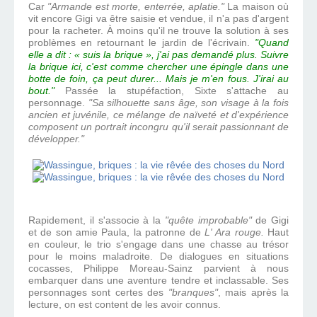
Car
"Armande est morte, enterrée, aplatie."
La maison où
vit encore Gigi va être saisie et vendue, il n'a pas d'argent
pour la racheter. À moins qu'il ne trouve la solution à ses
problèmes en retournant le jardin de l'écrivain.
"Quand
elle a dit : « suis la brique », j'ai pas demandé plus. Suivre
la brique ici, c'est comme chercher une épingle dans une
botte de foin, ça peut durer... Mais je m'en fous. J'irai au
bout."
Passée la stupéfaction, Sixte s'attache au
personnage.
"Sa silhouette sans âge, son visage à la fois
ancien et juvénile, ce mélange de naïveté et d'expérience
composent un portrait incongru qu'il serait passionnant de
développer."
Rapidement, il s'associe à la
"quête improbable"
de Gigi
et de son amie Paula, la patronne de
L' Ara rouge.
Haut
en couleur, le trio s'engage dans une chasse au trésor
pour le moins maladroite. De dialogues en situations
cocasses, Philippe Moreau-Sainz parvient à nous
embarquer dans une aventure tendre et inclassable. Ses
personnages sont certes des
"branques"
, mais après la
lecture, on est content de les avoir connus.