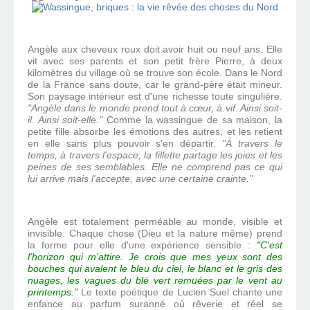
Angèle aux cheveux roux doit avoir huit ou neuf ans. Elle
vit avec ses parents et son petit frère Pierre, à deux
kilomètres du village où se trouve son école. Dans le Nord
de la France sans doute, car le grand-père était mineur.
Son paysage intérieur est d'une richesse toute singulière.
"Angèle dans le monde prend tout à cœur, à vif. Ainsi soit-
il. Ainsi soit-elle."
Comme la wassingue de sa maison, la
petite fille absorbe les émotions des autres, et les retient
en elle sans plus pouvoir s'en départir.
"À travers le
temps, à travers l'espace, la fillette partage les joies et les
peines de ses semblables. Elle ne comprend pas ce qui
lui arrive mais l'accepte, avec une certaine crainte."
Angèle est totalement perméable au monde, visible et
invisible. Chaque chose (Dieu et la nature même) prend
la forme pour elle d'une expérience sensible :
"C'est
l'horizon qui m'attire. Je crois que mes yeux sont des
bouches qui avalent le bleu du ciel, le blanc et le gris des
nuages, les vagues du blé vert remuées par le vent au
printemps."
Le texte poétique de Lucien Suel chante une
enfance au parfum suranné où rêverie et réel se