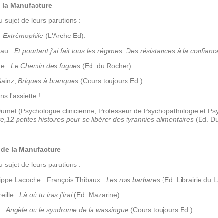
la Manufacture
 sujet de leurs parutions :
:
Extrêmophile
(L'Arche Ed).
lau :
Et pourtant j'ai fait tous les régimes. Des résistances à la confianc
he :
Le Chemin des fugues
(Ed. du Rocher)
Sainz,
Briques à branques
(Cours toujours Ed.)
s l'assiette !
umet (Psychologue clinicienne, Professeur de Psychopathologie et Psyc
te,12 petites histoires pour se libérer des tyrannies alimentaires
(Ed. D
e la Manufacture
 sujet de leurs parutions :
ippe Lacoche : François Thibaux :
Les rois barbares
(Ed. Librairie du 
eille :
Là où tu iras j'irai
(Ed. Mazarine)
 :
Angèle ou le syndrome de la wassingue
(Cours toujours Ed.)