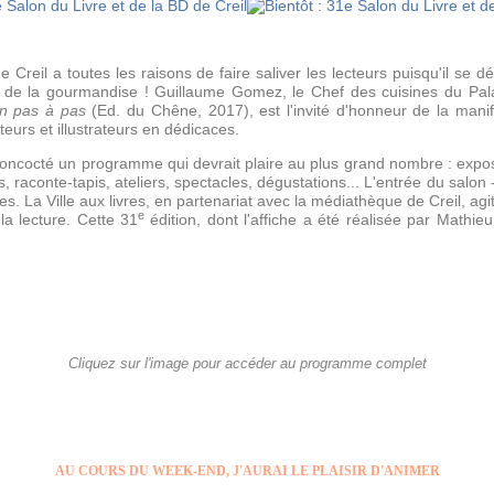
e Creil a toutes les raisons de faire saliver les lecteurs puisqu'il se
 de la gourmandise ! Guillaume Gomez, le Chef des cuisines du Pala
n pas à pas
(Ed. du Chêne, 2017), est l'invité d'honneur de la manif
eurs et illustrateurs en dédicaces.
 concocté un programme qui devrait plaire au plus grand nombre : expos
 raconte-tapis, ateliers, spectacles, dégustations... L'entrée du salon - 
tes. La Ville aux livres, en partenariat avec la médiathèque de Creil, agi
e
la lecture. Cette 31
édition, dont l'affiche a été réalisée par Mathie
Cliquez sur l'image pour accéder au programme complet
AU COURS DU WEEK-END, J'AURAI LE PLAISIR D'ANIMER