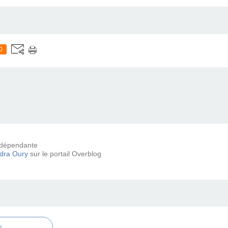
0
 indépendante
dra Oury
sur le portail Overblog
e