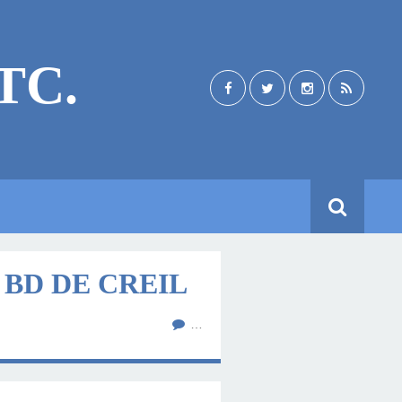
TC.
 BD DE CREIL
…