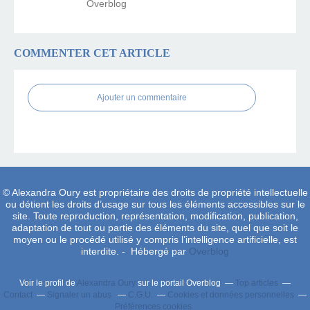
Overblog
COMMENTER CET ARTICLE
Ajouter un commentaire
© Alexandra Oury est propriétaire des droits de propriété intellectuelle
ou détient les droits d’usage sur tous les éléments accessibles sur le
site. Toute reproduction, représentation, modification, publication,
adaptation de tout ou partie des éléments du site, quel que soit le
moyen ou le procédé utilisé y compris l’intelligence artificielle, est
interdite. - Hébergé par
Overblog
Voir le profil de
Alexandra Oury
sur le portail Overblog
Top articles
Contact
Signaler un abus
C.G.U.
Cookies et données personnelles
Préférences cookies