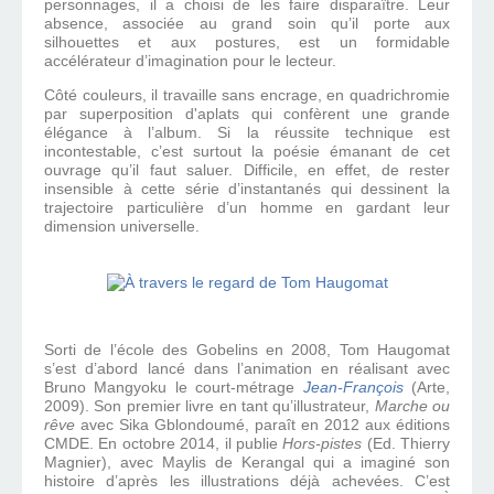
personnages, il a choisi de les faire disparaître. Leur
absence, associée au grand soin qu’il porte aux
silhouettes et aux postures, est un formidable
accélérateur d’imagination pour le lecteur.
Côté couleurs, il travaille sans encrage, en quadrichromie
par superposition d'aplats qui confèrent une grande
élégance à l’album. Si la réussite technique est
incontestable, c’est surtout la poésie émanant de cet
ouvrage qu’il faut saluer. Difficile, en effet, de rester
insensible à cette série d’instantanés qui dessinent la
trajectoire particulière d’un homme en gardant leur
dimension universelle.
Sorti de l’école des Gobelins en 2008, Tom Haugomat
s’est d’abord lancé dans l’animation en réalisant avec
Bruno Mangyoku le court-métrage
Jean-François
(Arte,
2009). Son premier livre en tant qu’illustrateur,
Marche ou
rêve
avec Sika Gblondoumé, paraît en 2012 aux éditions
CMDE. En octobre 2014, il publie
Hors-pistes
(Ed. Thierry
Magnier), avec Maylis de Kerangal qui a imaginé son
histoire d’après les illustrations déjà achevées. C’est