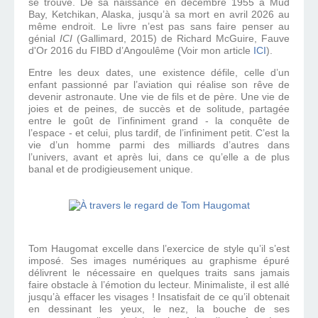
se trouve. De sa naissance en décembre 1955 à Mud
Bay, Ketchikan, Alaska, jusqu’à sa mort en avril 2026 au
même endroit. Le livre n’est pas sans faire penser au
génial
ICI
(Gallimard, 2015) de Richard McGuire, Fauve
d'Or 2016 du FIBD d’Angoulême (Voir mon article
ICI
).
Entre les deux dates, une existence défile, celle d’un
enfant passionné par l’aviation qui réalise son rêve de
devenir astronaute. Une vie de fils et de père. Une vie de
joies et de peines, de succès et de solitude, partagée
entre le goût de l’infiniment grand - la conquête de
l’espace - et celui, plus tardif, de l’infiniment petit. C’est la
vie d’un homme parmi des milliards d’autres dans
l’univers, avant et après lui, dans ce qu’elle a de plus
banal et de prodigieusement unique.
Tom Haugomat excelle dans l’exercice de style qu’il s’est
imposé. Ses images numériques au graphisme épuré
délivrent le nécessaire en quelques traits sans jamais
faire obstacle à l’émotion du lecteur. Minimaliste, il est allé
jusqu’à effacer les visages ! Insatisfait de ce qu’il obtenait
en dessinant les yeux, le nez, la bouche de ses