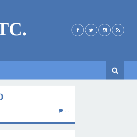
TC.
D
…