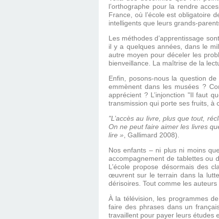
l’orthographe pour la rendre acce
France, où l’école est obligatoire 
intelligents que leurs grands-parent
Les méthodes d’apprentissage sont-el
il y a quelques années, dans le mil
autre moyen pour déceler les problè
bienveillance. La maîtrise de la lect
Enfin, posons-nous la question de 
emmènent dans les musées ? Combi
apprécient ? L’injonction "Il faut q
transmission qui porte ses fruits, à c
"L’accès au livre, plus que tout, ré
On ne peut faire aimer les livres q
lire »
, Gallimard 2008).
Nos enfants – ni plus ni moins que
accompagnement de tablettes ou de
L’école propose désormais des cla
œuvrent sur le terrain dans la lutt
dérisoires. Tout comme les auteurs d
À la télévision, les programmes d
faire des phrases dans un français
travaillent pour payer leurs études 