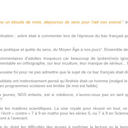
 un éboulis de mots, dépourvus de sens pour l'œil non exercé
."
éc
tination : arbre
était à commenter lors de l’épreuve du bac français po
ure poétique et quête du sens, du Moyen Âge à nos jours". Ensemble de
 commentaires d’adultes moqueurs car beaucoup de lycéen(ne)s igno
entable en orthographe, sur leur inculture, leur manque de sérieux... 
vaise foi pour ne pas admettre que le sujet de ce bac français était diffi
dats ont instinctivement pensé qu’Andrée était un homme (malgré le -e 
s programmes scolaires est limitée (le mot est faible).
s jeunes, NOS enfants, est si médiocre, n’avons-nous pas en tant qu
 ?
ie les matières scientifiques. La voie royale pour réussir en tout, c
r l’écrit « contre » 7 à 9 en maths pour les séries S, ou 7 à 9 en Scie
ont à l’avenant.
e du doigt les difficultés des jeunes à maîtriser la lecture ou le lan