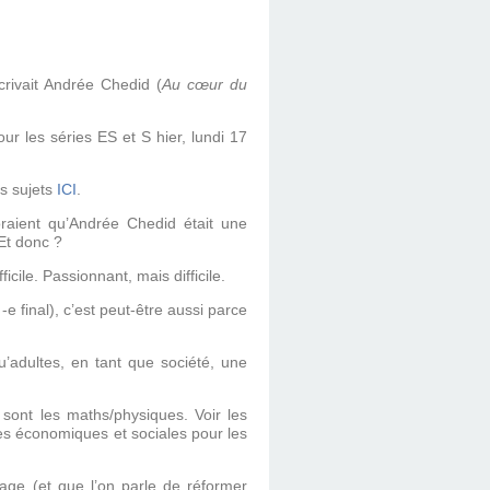
rivait Andrée Chedid (
Au cœur du
ur les séries ES et S hier, lundi 17
s sujets
ICI
.
raient qu’Andrée Chedid était une
Et donc ?
cile. Passionnant, mais difficile.
final), c’est peut-être aussi parce
’adultes, en tant que société, une
e sont les maths/physiques. Voir les
nces économiques et sociales pour les
gage (et que l’on parle de réformer