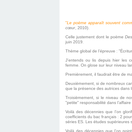
"
Le poème apparaît souvent comme
cœur
, 2010).
Celle justement dont le poème
Des
juin 2019.
Thème global de l’épreuve : "Écrit
J’entends ou lis depuis hier les
femme. On glose sur leur niveau lam
Premièrement, il faudrait être de mau
Deuxièmement, si de nombreux candi
que la présence des autrices dans le
Troisièmement, si le niveau de no
"petite" responsabilité dans l’affaire
Voilà des décennies que l’on glorif
coefficients du bac français : 2 pou
séries ES. Les études supérieures s
Voilà des décennies que l’on point