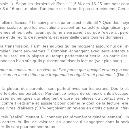
ssible...). Selon les derniers chiffres : 11,5 % des 16-25 ans sont 
de 6 à 16 ans, et plus d’un jeune sur dix ne lit pas correctement. Ce
s.
les efficaces ? Le suivi par les parents est-il attentif ? Quid des moy
ieu scolaire, que les évaluations avaient un caractère stigmatisant pour
mes et les traiter avant qu’ils ne s’enracinent ou que l’élève ait per
ure et de l’écrit, c’est évident, est essentielle dans tous les domaines.
la transmission. Parmi les adultes qui se moquent aujourd’hui de l’i
en lisent eux-mêmes ? Combien échangent avec leurs enfants sur l
ue tu lises" est la plupart du temps parfaitement stérile, en particulie
ondition bien sûr, qu’ils puissent maîtriser la lecture (voir plus haut).
clame des passeurs : on vient au livre parce que quelqu’un vous y a cond
ue si on en a soi-même une fréquentation régulière et profonde."
(Daniè
 la plupart des parents - sont partout rivés sur les écrans. Dès le pl
 téléphones portables. Pendant ce temps de connexion, ils s’occupent
sses numériques qui éloignent encore les élèves du contact avec le
e contre l’illettrisme et agissent pour donner le goût de la lecture, e
e livres, d’ailleurs (90 % perçoivent un revenu en droits d’auteur infér
e télé "réalité" mettent à l’honneur (et rémunèrent généreusement) 
 correct. Au lieu de valoriser les jeunes qui s’engagent dans la socié
etc. Ils sont pourtant nombreux.