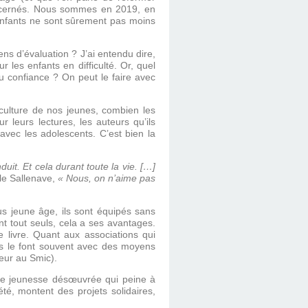
concernés. Nous sommes en 2019, en
s enfants ne sont sûrement pas moins
ens d’évaluation ? J’ai entendu dire,
 les enfants en difficulté. Or, quel
du confiance ? On peut le faire avec
nculture de nos jeunes, combien les
eurs lectures, les auteurs qu’ils
r avec les adolescents. C’est bien la
uit. Et cela durant toute la vie. […]
le Sallenave,
« Nous, on n’aime pas
us jeune âge, ils sont équipés sans
 tout seuls, cela a ses avantages.
 livre. Quant aux associations qui
lles le font souvent avec des moyens
ieur au Smic).
une jeunesse désœuvrée qui peine à
té, montent des projets solidaires,