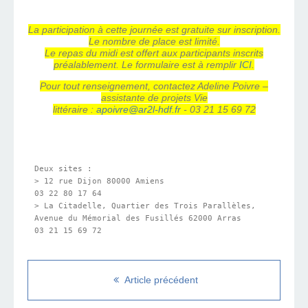
La participation à cette journée est gratuite sur inscription.
Le nombre de place est limité.
Le repas du midi est offert aux participants inscrits
préalablement. Le formulaire est à remplir
ICI
.
Pour tout renseignement, contactez Adeline Poivre –
assistante de projets Vie
littéraire :
apoivre@ar2l-hdf.fr
- 03 21 15 69 72
Deux sites :

> 12 rue Dijon 80000 Amiens

03 22 80 17 64

> La Citadelle, Quartier des Trois Parallèles,

Avenue du Mémorial des Fusillés 62000 Arras

03 21 15 69 72
Article précédent