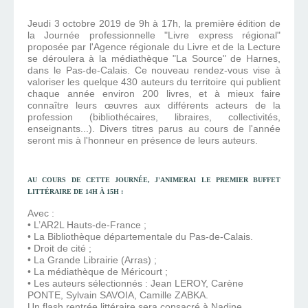
Jeudi 3 octobre 2019 de 9h à 17h, la première édition de
la Journée professionnelle "Livre express régional"
proposée par l'Agence régionale du Livre et de la Lecture
se déroulera à la médiathèque "La Source" de Harnes,
dans le Pas-de-Calais. Ce nouveau rendez-vous vise à
valoriser les quelque 430 auteurs du territoire qui publient
chaque année environ 200 livres, et à mieux faire
connaître leurs œuvres aux différents acteurs de la
profession (bibliothécaires, libraires, collectivités,
enseignants...). Divers titres parus au cours de l'année
seront mis à l'honneur en présence de leurs auteurs.
AU COURS DE CETTE JOURNÉE, J'ANIMERAI LE PREMIER BUFFET
LITTÉRAIRE DE 14H À 15H :
Avec :
• L’AR2L Hauts-de-France ;
• La Bibliothèque départementale du Pas-de-Calais.
• Droit de cité ;
• La Grande Librairie (Arras) ;
• La médiathèque de Méricourt ;
• Les auteurs sélectionnés : Jean LEROY, Carène
PONTE, Sylvain SAVOIA, Camille ZABKA.
Un flash rentrée littéraire sera consacré à Nadine