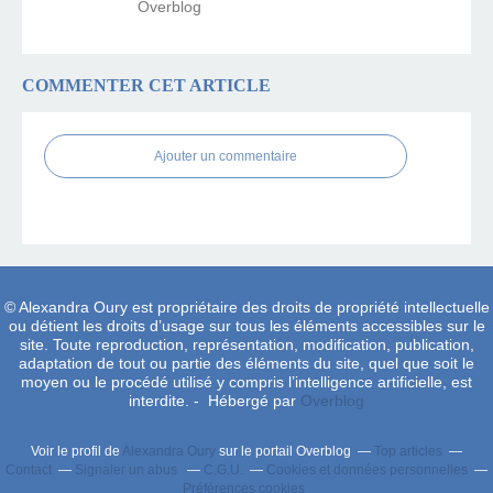
Overblog
COMMENTER CET ARTICLE
Ajouter un commentaire
© Alexandra Oury est propriétaire des droits de propriété intellectuelle
ou détient les droits d’usage sur tous les éléments accessibles sur le
site. Toute reproduction, représentation, modification, publication,
adaptation de tout ou partie des éléments du site, quel que soit le
moyen ou le procédé utilisé y compris l’intelligence artificielle, est
interdite. - Hébergé par
Overblog
Voir le profil de
Alexandra Oury
sur le portail Overblog
Top articles
Contact
Signaler un abus
C.G.U.
Cookies et données personnelles
Préférences cookies