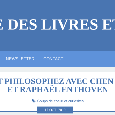
E DES LIVRES E
NEWSLETTER
CONTACT
 LÉGALES
ICACES
RE
E ?
NE VIDÉO YOUTUBE
NTIONS LÉGALES
ARTE ANIMATION
ALERIE PHOTOS
ACTUALITTÉ
MASTODON
BLUESKY
LINKEDIN
T PHILOSOPHEZ AVEC CHEN
ET RAPHAËL ENTHOVEN
LITTÉRAIRE
Coups de coeur et curiosités
17
OCT.
2019