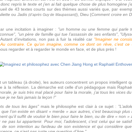
donc repris le texte et j’en ai fait quelque chose de plus homogène j’es
ecueil de 43 textes courts sur des thèmes aussi variés que, par exempl
liette
ou
Jadis
), Dieu (
Comment croire en D
(d’après Guy de Maupassant)
.
ar une incitation à imaginer :
"un homme ou une femme qui parle to
nconnue"
,
"un père de famille qui tue l’assassin de ses enfants"
,
"Ulyss
Autant d’invitations, non pas à fuir la réalité car
"Imaginer ne consis
 Au contraire. Ce qu’on imagine, comme ce dont on rêve, c’est ce 
ous regarder et à regarder le monde en face, et de plus près !
un tableau (à droite), les auteurs concentrent un propos intelligent 
rte à la réflexion. La démarche est celle d'un pédagogue mais Rapha
 morale, je suis très mal placé pour faire la morale, j’ai tous les vic
que je ne fais jamais la leçon !"
ts de tous les âges"
mais le philosophe est clair à ce sujet :
"L’adol
 que l’on existe en disant «
merde
» aux autres, c'est beaucoup plus 
t qu'il suffit de vouloir le bien pour faire le bien, ou de dire «
non
» à
 pas lui appartenir. Pour moi, l'adolescent, c'est celui qui se satisfa
de son intention au fardeau de son existence et qui considère que 
scence, ce n’est pas juste une question d’âge."