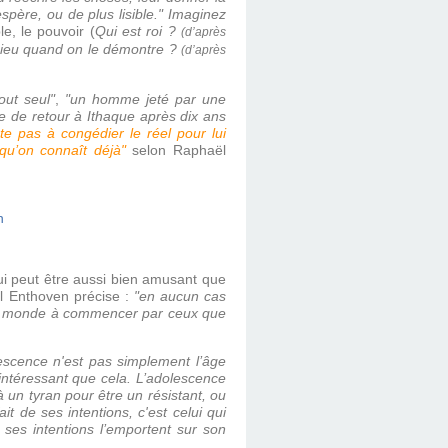
père, ou de plus lisible."
Imaginez
e, le pouvoir (
Qui est roi ?
(d’après
ieu quand on le démontre ?
(d’après
ut seul"
,
"un homme jeté par une
e de retour à Ithaque après dix ans
te pas à congédier le réel pour lui
qu’on connaît déjà"
selon Raphaël
qui peut être aussi bien amusant que
ël Enthoven précise :
"en aucun cas
es du monde à commencer par ceux que
escence n'est pas simplement l’âge
intéressant que cela. L’adolescence
 un tyran pour être un résistant, ou
it de ses intentions, c'est celui qui
ses intentions l’emportent sur son