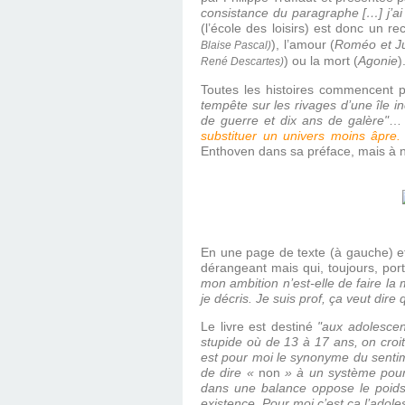
consistance du paragraphe […] j’ai 
(l’école des loisirs) est donc un r
), l’amour (
Roméo et Ju
Blaise Pascal)
) ou la mort (
Agonie
)
René Descartes)
Toutes les histoires commencent p
tempête sur les rivages d’une île i
de guerre et dix ans de galère"
… 
substituer un univers moins âpre.
Enthoven dans sa préface, mais à n
En une page de texte (à gauche) et 
dérangeant mais qui, toujours, po
mon ambition n’est-elle de faire la
je décris. Je suis prof, ça veut dire 
Le livre est destiné
"aux adolescen
stupide où de 13 à 17 ans, on croit
est pour moi le synonyme du sentimen
de dire «
non
» à un système pour ne
dans une balance oppose le poids 
existence. Pour moi c’est ça l’adole