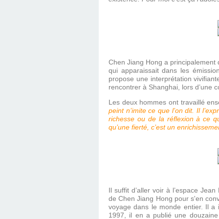
Chen Jiang Hong a principalement d
qui apparaissait dans les émissio
propose une interprétation vivifian
rencontrer à Shanghai, lors d’une 
Les deux hommes ont travaillé ensem
peint n’imite ce que l’on dit. Il l’ex
richesse ou de la réflexion à ce qu
qu’une fierté, c’est un enrichissem
Il suffit d’aller voir à l’espace J
de Chen Jiang Hong pour s'en conva
voyage dans le monde entier. Il a 
1997, il en a publié une douzaine