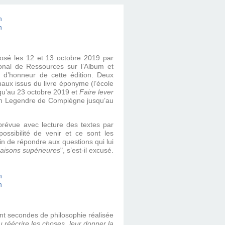
osé les 12 et 13 octobre 2019 par
onal de Ressources sur l’Album et
és d’honneur de cette édition. Deux
aux issus du livre éponyme (l’école
squ’au 23 octobre 2019 et
Faire lever
Jean Legendre de Compiègne jusqu’au
prévue avec lecture des textes par
ssibilité de venir et ce sont les
fin de répondre aux questions qui lui
 raisons supérieures
", s’est-il excusé.
nt secondes de philosophie réalisée
lu réécrire les choses, leur donner la