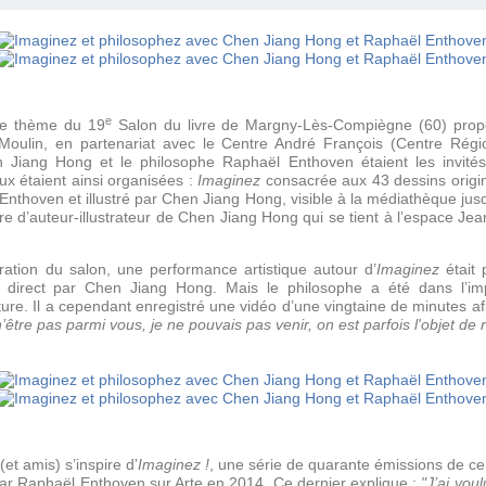
e
 le thème du 19
Salon du livre de Margny-Lès-Compiègne (60) prop
Moulin, en partenariat avec le Centre André François (Centre Régi
 Chen Jiang Hong et le philosophe Raphaël Enthoven étaient les invit
ux étaient ainsi organisées :
Imaginez
consacrée aux 43 dessins origin
l Enthoven et illustré par Chen Jiang Hong, visible à la médiathèque ju
vre d’auteur-illustrateur de Chen Jiang Hong qui se tient à l’espace 
ration du salon, une performance artistique autour d’
Imaginez
était 
direct par Chen Jiang Hong. Mais le philosophe a été dans l’impo
cture. Il a cependant enregistré une vidéo d’une vingtaine de minutes a
’être pas parmi vous, je ne pouvais pas venir, on est parfois l'objet de
(et amis) s’inspire d’
Imaginez !
, une série de quarante émissions de ce
 par Raphaël Enthoven sur Arte en 2014. Ce dernier explique :
"J’ai vou