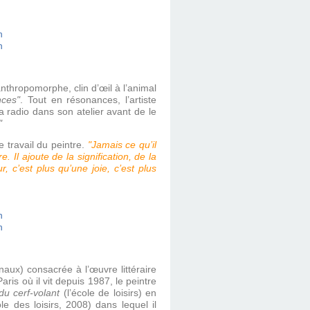
thropomorphe, clin d’œil à l’animal
nces"
. Tout en résonances, l’artiste
a radio dans son atelier avant de le
"
e travail du peintre.
"Jamais ce qu’il
e. Il ajoute de la signification, de la
, c’est plus qu’une joie, c’est plus
naux) consacrée à l’œuvre littéraire
s où il vit depuis 1987, le peintre
du cerf-volant
(l’école de loisirs) en
le des loisirs, 2008) dans lequel il