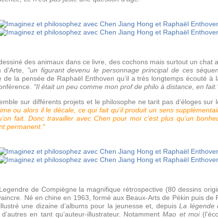
essiné des animaux dans ce livre, des cochons mais surtout un chat an
n d’Arte,
"un figurant devenu le personnage principal de ces séque
te de la pensée de Raphaël Enthoven qu’il a très longtemps écouté à l
conférence.
"Il était un peu comme mon prof de philo à distance, en fait.
ble sur différents projets et le philosophe ne tarit pas d’éloges sur l
prime ou alors il le décale, ce qui fait qu’il produit un sens supplémentair
’on fait. Donc travailler avec Chen pour moi c’est plus qu’un bonheur
ent permanent."
ean Legendre de Compiègne la magnifique rétrospective (80 dessins origi
incre. Né en chine en 1963, formé aux Beaux-Arts de Pékin puis de Pari
illustré une dizaine d’albums pour la jeunesse et, depuis
La légende 
 d’autres en tant qu’auteur-illustrateur. Notamment
Mao et moi
(l’éco