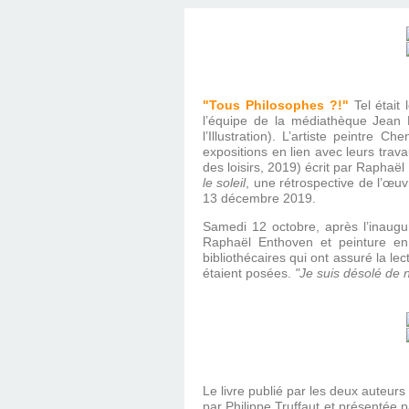
"Tous Philosophes ?!"
Tel était
l’équipe de la médiathèque Jean 
l’Illustration). L’artiste peintre
expositions en lien avec leurs trava
des loisirs, 2019) écrit par Raphaë
le soleil
, une rétrospective de l’œu
13 décembre 2019.
Samedi 12 octobre, après l’inaugu
Raphaël Enthoven et peinture en 
bibliothécaires qui ont assuré la le
étaient posées.
"Je suis désolé de n
Le livre publié par les deux auteurs 
par Philippe Truffaut et présentée