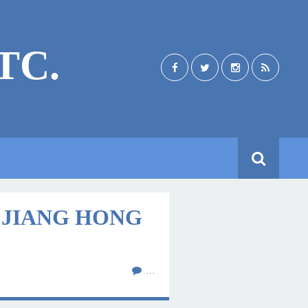
TC.
 JIANG HONG
…