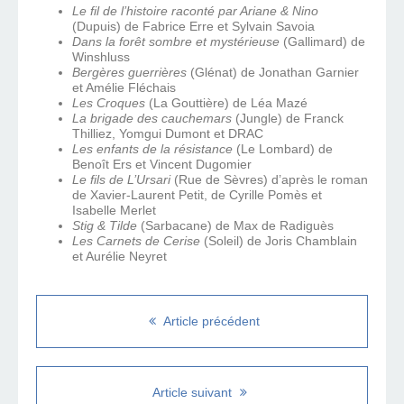
Le fil de l’histoire raconté par Ariane & Nino
(Dupuis) de Fabrice Erre et Sylvain Savoia
Dans la forêt sombre et mystérieuse
(Gallimard) de
Winshluss
Bergères guerrières
(Glénat) de Jonathan Garnier
et Amélie Fléchais
Les Croques
(La Gouttière) de Léa Mazé
La brigade des cauchemars
(Jungle) de Franck
Thilliez, Yomgui Dumont et DRAC
Les enfants de la résistance
(Le Lombard) de
Benoît Ers et Vincent Dugomier
Le fils de L’Ursari
(Rue de Sèvres) d’après le roman
de Xavier-Laurent Petit, de Cyrille Pomès et
Isabelle Merlet
Stig & Tilde
(Sarbacane) de Max de Radiguès
Les Carnets de Cerise
(Soleil) de Joris Chamblain
et Aurélie Neyret
Article précédent
Article suivant