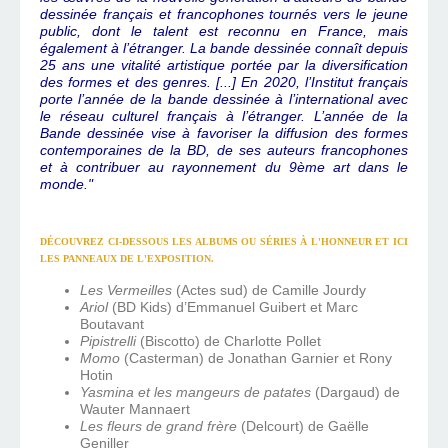
dessinée français et francophones tournés vers le jeune
public, dont le talent est reconnu en France, mais
également à l’étranger. La bande dessinée connaît depuis
25 ans une vitalité artistique portée par la diversification
des formes et des genres. [...] En 2020, l’Institut français
porte l’année de la bande dessinée à l’international avec
le réseau culturel français à l’étranger. L’année de la
Bande dessinée vise à favoriser la diffusion des formes
contemporaines de la BD, de ses auteurs francophones
et à contribuer au rayonnement du 9ème art dans le
monde."
DÉCOUVREZ CI-DESSOUS LES ALBUMS OU SÉRIES À L'HONNEUR ET
ICI
LES PANNEAUX DE L'EXPOSITION.
Les Vermeilles
(Actes sud) de Camille Jourdy
Ariol
(BD Kids) d’Emmanuel Guibert et Marc
Boutavant
Pipistrelli
(Biscotto) de Charlotte Pollet
Momo
(Casterman) de Jonathan Garnier et Rony
Hotin
Yasmina et les mangeurs de patates
(Dargaud) de
Wauter Mannaert
Les fleurs de grand frère
(Delcourt) de Gaëlle
Geniller