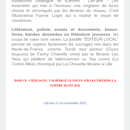
traditionnel catalogue fin d'année :
Libr'aire - Les
essentiels
qui met à l'honneur une vingtaine de livres
choisis et chroniqués par les libraires du réseau. C'est
l'illustratrice Fannie Loget qui a réalisé le visuel de
couverture.
Littérature, poésie, essais et documents, beaux-
livres, bandes dessinées ou littérature jeunesse
, les
coups de cœur sont variés. La pastille "ÉDITEUR LOCAL"
permet de repérer facilement les ouvrages nés dans les
Hauts-de-France, comme
Terrils tout partout
(Cours
toujours) de Fanny Chiarello choisi par la librairie Les
Yeux qui pétillent de Valenciennes ou
Tea rooms
(La
Contre Allée) chroniqué par La Chouette librairie à Lille.
DANS CE CATALOGUE, J'AI RÉDIGÉ LE FOCUS SUR LES ÉDITIONS LA
CONTRE ALLÉE (P 6)
Libr'aire // Les essentiels 2021