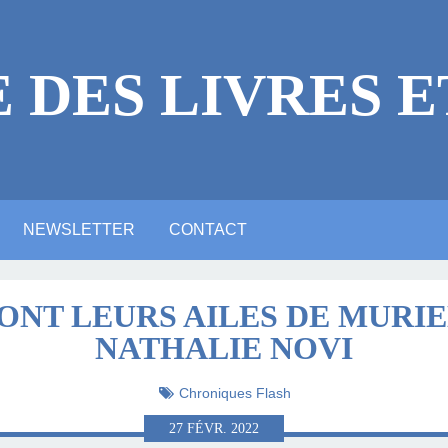
E DES LIVRES E
NEWSLETTER
CONTACT
 LÉGALES
ICACES
RE
E ?
NE VIDÉO YOUTUBE
NTIONS LÉGALES
ARTE ANIMATION
ALERIE PHOTOS
ACTUALITTÉ
MASTODON
BLUESKY
LINKEDIN
ONT LEURS AILES DE MURIE
NATHALIE NOVI
LITTÉRAIRE
Chroniques Flash
27
FÉVR.
2022