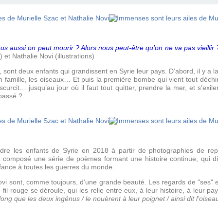
 nous aussi on peut mourir ? Alors nous peut-être qu’on ne va pas vieillir 
et Nathalie Novi (illustrations)
 sont deux enfants qui grandissent en Syrie leur pays. D’abord, il y a la
 en famille, les oiseaux… Et puis la première bombe qui vient tout déch
scurcit… jusqu’au jour où il faut tout quitter, prendre la mer, et s’exile
 passé ?
re les enfants de Syrie en 2018 à partir de photographies de repo
a composé une série de poèmes formant une histoire continue, qui di
’enfance à toutes les guerres du monde.
ovi sont, comme toujours, d’une grande beauté. Les regards de "ses" en
 fil rouge se déroule, qui les relie entre eux, à leur histoire, à leur p
 si long que les deux ingénus / le nouèrent à leur poignet / ainsi dit l’oi