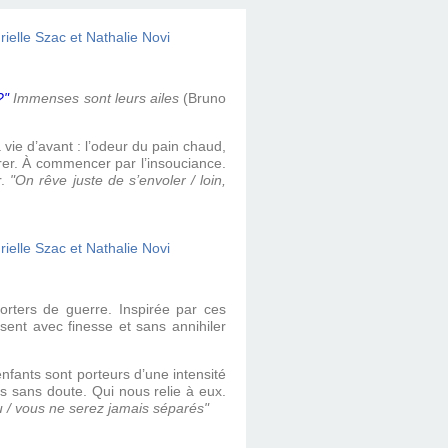
?"
Immenses sont leurs ailes
(Bruno
 vie d’avant : l’odeur du pain chaud,
irer. À commencer par l’insouciance.
r.
"On rêve juste de s’envoler / loin,
rters de guerre. Inspirée par ces
sent avec finesse et sans annihiler
fants sont porteurs d’une intensité
ays sans doute. Qui nous relie à eux.
seau / vous ne serez jamais séparés"