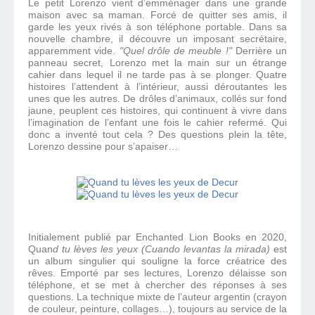
Le petit Lorenzo vient d’emménager dans une grande
maison avec sa maman. Forcé de quitter ses amis, il
garde les yeux rivés à son téléphone portable. Dans sa
nouvelle chambre, il découvre un imposant secrétaire,
apparemment vide.
"Quel drôle de meuble !"
Derrière un
panneau secret, Lorenzo met la main sur un étrange
cahier dans lequel il ne tarde pas à se plonger. Quatre
histoires l’attendent à l’intérieur, aussi déroutantes les
unes que les autres. De drôles d’animaux, collés sur fond
jaune, peuplent ces histoires, qui continuent à vivre dans
l’imagination de l’enfant une fois le cahier refermé. Qui
donc a inventé tout cela ? Des questions plein la tête,
Lorenzo dessine pour s’apaiser…
Initialement publié par Enchanted Lion Books en 2020,
Quan
d tu lèves les yeux (Cuando levantas la mirada)
est
un album singulier qui souligne la force créatrice des
rêves. Emporté par ses lectures, Lorenzo délaisse son
téléphone, et se met à chercher des réponses à ses
questions. La technique mixte de l’auteur argentin (crayon
de couleur, peinture, collages…), toujours au service de la