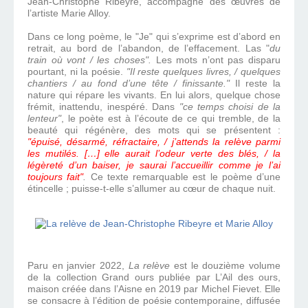
Jean-Christophe Ribeyre, accompagné des œuvres de
l’artiste Marie Alloy.
Dans ce long poème, le "Je" qui s’exprime est d’abord en
retrait, au bord de l’abandon, de l’effacement. Las "
du
train où vont / les choses".
Les mots n’ont pas disparu
pourtant, ni la poésie.
"Il reste quelques livres, / quelques
chantiers / au fond d’une tête / finissante."
Il reste la
nature qui répare les vivants. En lui alors, quelque chose
frémit, inattendu, inespéré. Dans
"ce temps choisi de la
lenteur"
, le poète est à l’écoute de ce qui tremble, de la
beauté qui régénère, des mots qui se présentent :
"épuisé, désarmé, réfractaire, / j’attends la relève parmi
les mutilés. […] elle aurait l’odeur verte des blés, / la
légèreté d’un baiser, je saurai l’accueillir comme je l’ai
toujours fait"
.
Ce texte remarquable est le poème d’une
étincelle ; puisse-t-elle s’allumer au cœur de chaque nuit.
Paru en janvier 2022,
La relève
est le douzième volume
de la collection Grand ours publiée par L’Ail des ours,
maison créée dans l’Aisne en 2019 par Michel Fievet. Elle
se consacre à l’édition de poésie contemporaine, diffusée