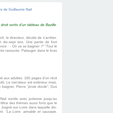
roit sortis d’un tableau de Bazille.
, le directeur, décide de s’arrêter.
t dix-sept ans. Une partie de foot
nce : - On va se baigner ?" "Tout le
très rassurée. Patauger dans le bras
iné aux adultes. 160 pages d’un récit
idi), Le narrateur est extérieur mais,
se baigner, Pierre
"proie docile"
, Gus
Nail sonde avec justesse jusqu’au
tifice des thèmes aussi forts que le
à Juigné-sur-Loire dans laquelle dix-
ant.
"La Loire, aimable et sauvage,