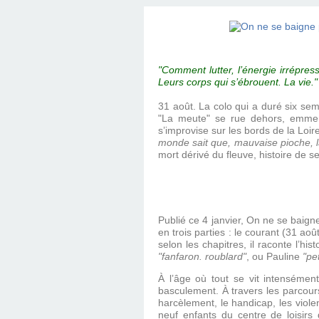
"Comment lutter, l’énergie irrépres
Leurs corps qui s’ébrouent. La vie."
31 août. La colo qui a duré six sem
"La meute" se rue dehors, emm
s’improvise sur les bords de la Loir
monde sait que, mauvaise pioche, l
mort dérivé du fleuve, histoire de s
Publié ce 4 janvier, On ne se baigne
en trois parties : le courant (31 aoû
selon les chapitres, il raconte l’hi
"fanfaron. roublard"
, ou Pauline
"pe
À l’âge où tout se vit intenséme
basculement. À travers les parcours
harcèlement, le handicap, les violen
neuf enfants du centre de loisirs