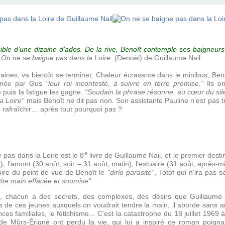
sible d’une dizaine d’ados. De la rive, Benoît contemple ses baigneurs d
On ne se baigne pas dans la Loire
(Denoël) de Guillaume Nail.
aines, va bientôt se terminer. Chaleur écrasante dans le minibus, Benoît
enée par Gus
"leur roi incontesté, à suivre en terre promise."
Ils on
e puis la fatigue les gagne.
"Soudain la phrase résonne, au cœur du sile
a Loire"
mais Benoît ne dit pas non. Son assistante Pauline n’est pas 
e rafraîchir… après tout pourquoi pas ?
e
 pas dans la Loire est le 8
livre de Guillaume Nail, et le premier dest
t), l’amont (30 août, soir – 31 août, matin), l’estuaire (31 août, après-m
stoire du point de vue de Benoît le
"dirlo parasite"
, Totof qui n’ira pas 
tite main effacée et soumise"
.
nt, chacun a des secrets, des complexes, des désirs que Guillaume 
 de ces jeunes auxquels on voudrait tendre la main, il aborde sans ar
ces familiales, le fétichisme... C’est la catastrophe du 18 juillet 1969 
 de Mûrs-Érigné ont perdu la vie, qui lui a inspiré ce roman poign