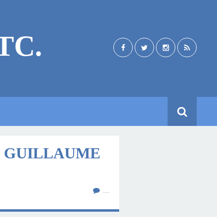
TC.
DE GUILLAUME
…