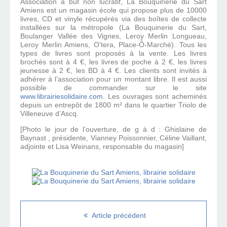
Association à but non lucratif, La Bouquinerie du Sart
Amiens est un magasin école qui propose plus de 10000
livres, CD et vinyle récupérés via des boîtes de collecte
installées sur la métropole (La Bouquinerie du Sart,
Boulanger Vallée des Vignes, Leroy Merlin Longueau,
Leroy Merlin Amiens, O'tera, Place-Ô-Marché). Tous les
types de livres sont proposés à la vente. Les livres
brochés sont à 4 €, les livres de poche à 2 €, les livres
jeunesse à 2 €, les BD à 4 €. Les clients sont invités à
adhérer à l’association pour un montant libre. Il est aussi
possible de commander sur le site
www.librairiesolidaire.com
. Les ouvrages sont acheminés
depuis un entrepôt de 1800 m² dans le quartier Triolo de
Villeneuve d’Ascq.
[Photo le jour de l’ouverture, de g à d : Ghislaine de
Baynast , présidente, Vianney Poissonnier, Céline Vaillant,
adjointe et Lisa Weinans, responsable du magasin]
Article précédent