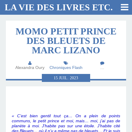
LA VIE DES LIVRES ETC.
MOMO PETIT PRINCE
DES BLEUETS DE
MARC LIZANO
Alexandra Oury
Chroniques Flash
…
15
JUIL.
2023
« C’est bien gentil tout ça… On a plein de points
communs, le petit prince et moi, mais… moi, j’ai pas de
planète à moi. J’habite pas sur une étoile. J’habite cité
des Bleuets… où il n’y a même pas de bleuets… Et je suis