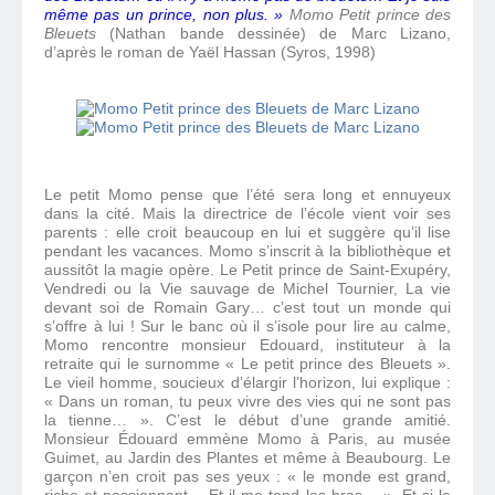
même pas un prince, non plus. »
Momo Petit prince des
Bleuets
(Nathan bande dessinée) de Marc Lizano,
d’après le roman de Yaël Hassan (Syros, 1998)
Le petit Momo pense que l’été sera long et ennuyeux
dans la cité. Mais la directrice de l’école vient voir ses
parents : elle croit beaucoup en lui et suggère qu’il lise
pendant les vacances. Momo s’inscrit à la bibliothèque et
aussitôt la magie opère. Le Petit prince de Saint-Exupéry,
Vendredi ou la Vie sauvage de Michel Tournier, La vie
devant soi de Romain Gary… c’est tout un monde qui
s’offre à lui ! Sur le banc où il s’isole pour lire au calme,
Momo rencontre monsieur Edouard, instituteur à la
retraite qui le surnomme « Le petit prince des Bleuets ».
Le vieil homme, soucieux d’élargir l’horizon, lui explique :
« Dans un roman, tu peux vivre des vies qui ne sont pas
la tienne… ». C’est le début d’une grande amitié.
Monsieur Édouard emmène Momo à Paris, au musée
Guimet, au Jardin des Plantes et même à Beaubourg. Le
garçon n’en croit pas ses yeux : « le monde est grand,