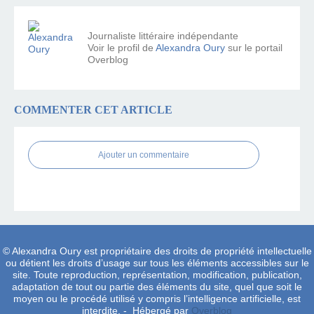
Journaliste littéraire indépendante
Voir le profil de
Alexandra Oury
sur le portail
Overblog
COMMENTER CET ARTICLE
Ajouter un commentaire
© Alexandra Oury est propriétaire des droits de propriété intellectuelle
ou détient les droits d’usage sur tous les éléments accessibles sur le
site. Toute reproduction, représentation, modification, publication,
adaptation de tout ou partie des éléments du site, quel que soit le
moyen ou le procédé utilisé y compris l’intelligence artificielle, est
interdite. - Hébergé par
Overblog