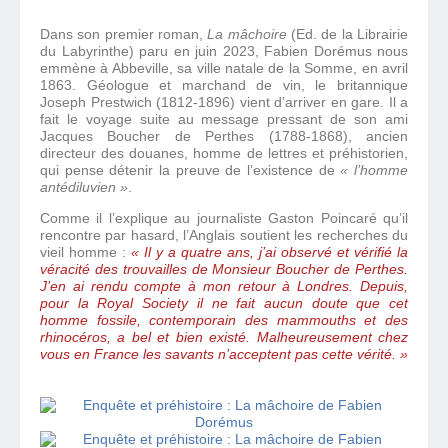
Dans son premier roman,
La mâchoire
(Ed. de la Librairie
du Labyrinthe) paru en juin 2023, Fabien Dorémus nous
emmène à Abbeville, sa ville natale de la Somme, en avril
1863. Géologue et marchand de vin, le britannique
Joseph Prestwich (1812-1896) vient d’arriver en gare. Il a
fait le voyage suite au message pressant de son ami
Jacques Boucher de Perthes (1788-1868), ancien
directeur des douanes, homme de lettres et préhistorien,
qui pense détenir la preuve de l’existence de
« l’homme
antédiluvien »
.
Comme il l’explique au journaliste Gaston Poincaré qu’il
rencontre par hasard, l’Anglais soutient les recherches du
vieil homme :
« Il y a quatre ans, j’ai observé et vérifié la
véracité des trouvailles de Monsieur Boucher de Perthes.
J’en ai rendu compte à mon retour à Londres. Depuis,
pour la Royal Society il ne fait aucun doute que cet
homme fossile, contemporain des mammouths et des
rhinocéros, a bel et bien existé. Malheureusement chez
vous en France les savants n’acceptent pas cette vérité. »