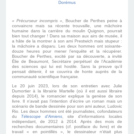
« Précurseur incompris »
, Boucher de Perthes peine à
convaincre mais sa récente trouvaille, une mâchoire
humaine dans la carrière du moulin Quignon, pourrait
bien tout changer ! Dans sa maison aux airs de musée, il
a hâte de la montrer à son ami Prestwich mais stupeur :
la mâchoire a disparu. Les deux hommes ont soixante-
douze heures pour mener l’enquête et la récupérer.
Boucher de Perthes, excité par sa découverte, a invité
Élie de Beaumont, Secrétaire perpétuel de l’Académie
des sciences qui lui est hostile. Sans la preuve qu’il
pensait détenir, il se couvrira de honte auprès de la
communauté scientifique française.
Le 20 juin 2023, lors de son entretien avec Julie
Dumortier à la librairie Martelle (où il est aussi libraire
depuis 2014), le romancier explique la genèse de son
livre. Il n’avait pas l’intention d’écrire un roman mais un
scénario de bande dessinée pour son ami auteur, Ludovic
Rio. Les deux hommes ont été journalistes, cofondateurs
du
Télescope d'Amiens
, site d'informations locales
indépendant, de 2012 à 2014. Après des mois de
recherches documentaires (cf. postface du livre) et de
travail « en pointillés », le dessinateur n’était plus