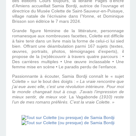
des éditions Cours toujours, la librairie Pages d’encre
d’Amiens accueillait Samia Bordji, autrice de l’ouvrage et
directrice du Musée Colette de Saint-Sauveur-en-Puisaye,
village natale de l’écrivaine dans l’Yonne, et Dominique
Brisson son éditrice le 7 mars 2024.
Grande figure féminine de la littérature, personnage
romanesque aux nombreuses facettes, Colette est difficile
à faire tenir dans un livre mais la forme de celui-ci lui sied
bien. Offrant une déambulation parmi 167 sujets (textes,
œuvres, portraits, photos, témoignages d’experts), il
propose de la (re)découvrir à travers quatre parcours : •
Des carrières multiples • Une œuvre inclassable • Une
femme mise en scène • Le paradis perdu de l’enfance.
Passionnante à écouter, Samia Bordji connaît le « sujet
Colette » sur le bout des doigts :
« La vraie rencontre que
j’ai eue avec elle, c’est une révolution intérieure. Pour moi
le monde changeait tout à coup. J’avais l’impression de
mieux sentir, de mieux voir.
La Vagabonde
(1910) reste
l’un de mes romans préférés. C’est la vraie Colette. »