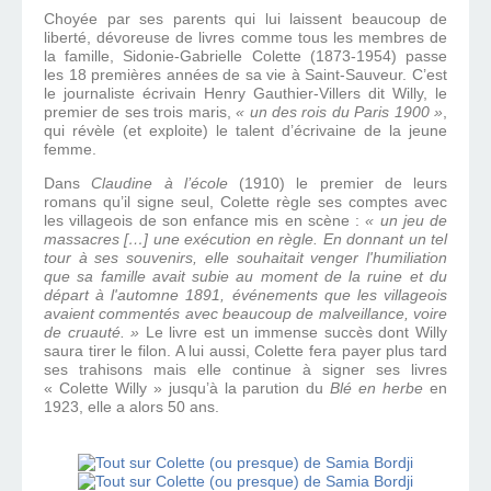
Choyée par ses parents qui lui laissent beaucoup de
liberté, dévoreuse de livres comme tous les membres de
la famille, Sidonie-Gabrielle Colette (1873-1954) passe
les 18 premières années de sa vie à Saint-Sauveur. C’est
le journaliste écrivain Henry Gauthier-Villers dit Willy, le
premier de ses trois maris,
« un des rois du Paris 1900 »
,
qui révèle (et exploite) le talent d’écrivaine de la jeune
femme.
Dans
Claudine à l’école
(1910) le premier de leurs
romans qu’il signe seul, Colette règle ses comptes avec
les villageois de son enfance mis en scène :
« un jeu de
massacres […] une exécution en règle. En donnant un tel
tour à ses souvenirs, elle souhaitait venger l'humiliation
que sa famille avait subie au moment de la ruine et du
départ à l'automne 1891, événements que les villageois
avaient commentés avec beaucoup de malveillance, voire
de cruauté. »
Le livre est un immense succès dont Willy
saura tirer le filon. A lui aussi, Colette fera payer plus tard
ses trahisons mais elle continue à signer ses livres
« Colette Willy » jusqu’à la parution du
Blé en herbe
en
1923, elle a alors 50 ans.