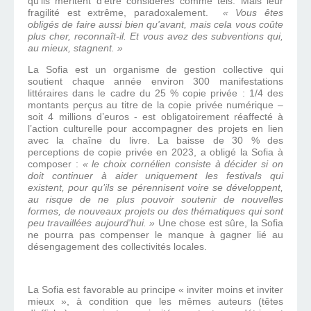
qu’ils méritent d’être considérés comme tels. Mais leur
fragilité est extrême, paradoxalement.
« Vous êtes
obligés de faire aussi bien qu'avant, mais cela vous coûte
plus cher, reconnaît-il. Et vous avez des subventions qui,
au mieux, stagnent. »
La Sofia est un organisme de gestion collective qui
soutient chaque année environ 300 manifestations
littéraires dans le cadre du 25 % copie privée : 1/4 des
montants perçus au titre de la copie privée numérique –
soit 4 millions d’euros - est obligatoirement réaffecté à
l’action culturelle pour accompagner des projets en lien
avec la chaîne du livre. La baisse de 30 % des
perceptions de copie privée en 2023, a obligé la Sofia à
composer :
« le choix cornélien consiste à décider si on
doit continuer à aider uniquement les festivals qui
existent, pour qu’ils se pérennisent voire se développent,
au risque de ne plus pouvoir soutenir de nouvelles
formes, de nouveaux projets ou des thématiques qui sont
peu travaillées aujourd'hui. »
Une chose est sûre, la Sofia
ne pourra pas compenser le manque à gagner lié au
désengagement des collectivités locales.
La Sofia est favorable au principe « inviter moins et inviter
mieux », à condition que les mêmes auteurs (têtes