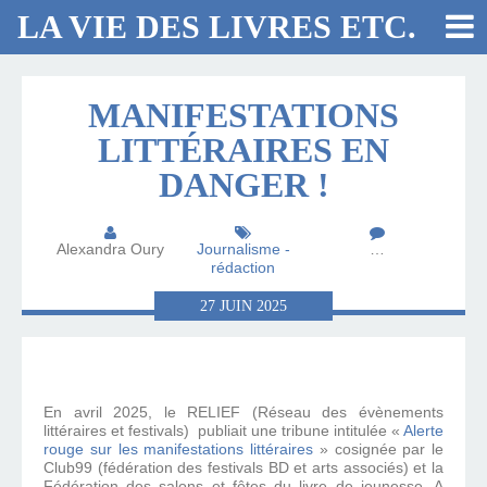
LA VIE DES LIVRES ETC.
MANIFESTATIONS
LITTÉRAIRES EN
DANGER !
Alexandra Oury
Journalisme -
…
rédaction
27
JUIN
2025
En avril 2025, le RELIEF (Réseau des évènements
littéraires et festivals) publiait une tribune intitulée «
Alerte
rouge sur les manifestations littéraires
» cosignée par le
Club99 (fédération des festivals BD et arts associés) et la
Fédération des salons et fêtes du livre de jeunesse. A