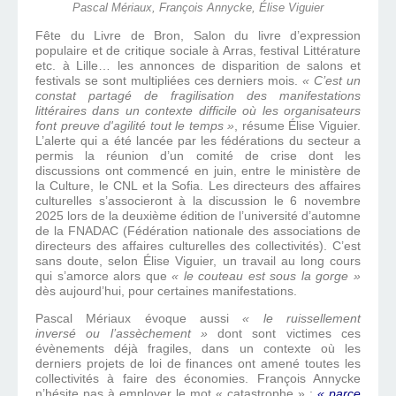
Pascal Mériaux, François Annycke, Élise Viguier
Fête du Livre de Bron, Salon du livre d’expression
populaire et de critique sociale à Arras, festival Littérature
etc. à Lille… les annonces de disparition de salons et
festivals se sont multipliées ces derniers mois.
« C’est un
constat partagé de fragilisation des manifestations
littéraires dans un contexte difficile où les organisateurs
font preuve d'agilité tout le temps »
, résume Élise Viguier.
L’alerte qui a été lancée par les fédérations du secteur a
permis la réunion d’un comité de crise dont les
discussions ont commencé en juin, entre le ministère de
la Culture, le CNL et la Sofia. Les directeurs des affaires
culturelles s’associeront à la discussion le 6 novembre
2025 lors de la deuxième édition de l’université d’automne
de la FNADAC (Fédération nationale des associations de
directeurs des affaires culturelles des collectivités). C’est
sans doute, selon Élise Viguier, un travail au long cours
qui s’amorce alors que
« le couteau est sous la gorge »
dès aujourd’hui, pour certaines manifestations.
Pascal Mériaux évoque aussi
« le ruissellement
inversé ou l’assèchement »
dont sont victimes ces
évènements déjà fragiles, dans un contexte où les
derniers projets de loi de finances ont amené toutes les
collectivités à faire des économies. François Annycke
n’hésite pas à employer le mot « catastrophe » :
« parce