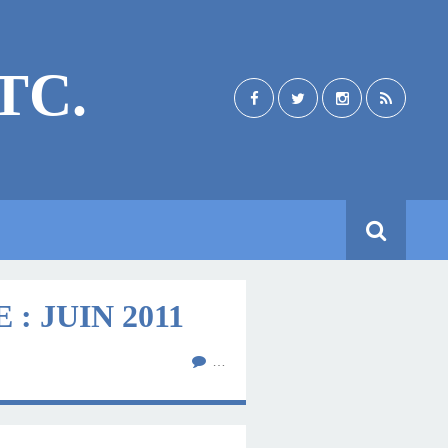
TC.
: JUIN 2011
…