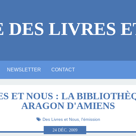
E DES LIVRES E
NEWSLETTER
CONTACT
 LÉGALES
ICACES
RE
E ?
NE VIDÉO YOUTUBE
NTIONS LÉGALES
ARTE ANIMATION
ALERIE PHOTOS
ACTUALITTÉ
MASTODON
BLUESKY
LINKEDIN
ES ET NOUS : LA BIBLIOTHÈ
ARAGON D'AMIENS
LITTÉRAIRE
Des Livres et Nous, l'émission
24
DÉC.
2009