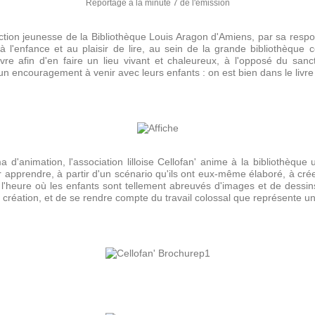
Reportage à la minute 7 de l'émission
tion jeunesse de la Bibliothèque Louis Aragon d'Amiens, par sa resp
 à l'enfance et au plaisir de lire, au sein de la grande bibliothèque
re afin d'en faire un lieu vivant et chaleureux, à l'opposé du sanc
n encouragement à venir avec leurs enfants : on est bien dans le livre 
 d'animation, l'association lilloise Cellofan' anime à la bibliothèque 
ur apprendre, à partir d'un scénario qu'ils ont eux-même élaboré, à cré
l'heure où les enfants sont tellement abreuvés d'images et de dessi
 création, et de se rendre compte du travail colossal que représente un