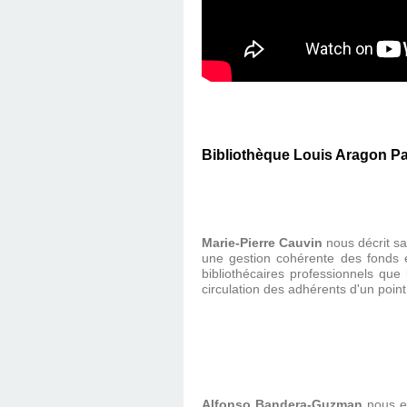
Bibliothèque Louis Aragon Par
Marie-Pierre Cauvin
nous décrit sa
une gestion cohérente des fonds e
bibliothécaires professionnels que 
circulation des adhérents d'un point 
Alfonso Bandera-Guzman
nous ex