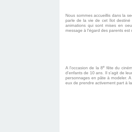
Nous sommes accueillis dans la sec
parle de la vie de cet îlot destiné
animations qui sont mises en oeuv
message à l'égard des parents est u
e
A l'occasion de la 8
fête du cinéma
d'enfants de 10 ans. Il s'agit de le
personnages en pâte à modeler. A 
eux de prendre activement part à la