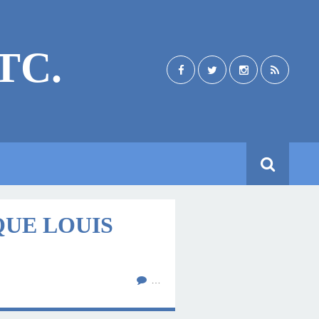
TC.
QUE LOUIS
…