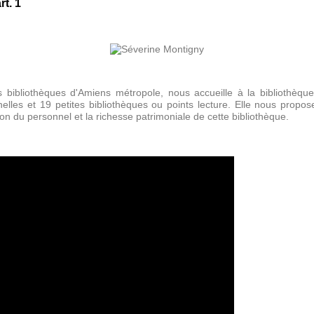
t. 1
es bibliothèques d'Amiens métropole, nous accueille à la bibliothèq
lles et 19 petites bibliothèques ou points lecture. Elle nous propose 
on du personnel et la richesse patrimoniale de cette bibliothèque.