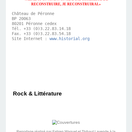
RECONSTRUIRE, JE RECONSTRUIRAI.
Château de Péronne

BP 20063

80201 Péronne cedex

Tél. +33 (0)3.22.83.14.18

Fax. +33 (0)3.22.83.54.18

Site Internet : 
www.historial.org
Rock & Littérature
Reportage réalisé par Fabien Waquet et Thibaut Lavende à la