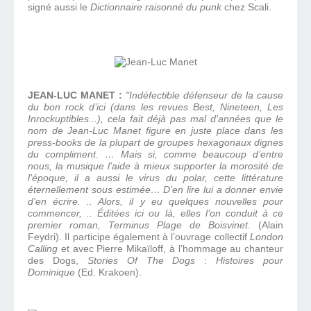
signé aussi le
Dictionnaire raisonné du punk
chez Scali.
JEAN-LUC MANET :
"Indéfectible défenseur de la cause
du bon rock d’ici (dans les revues Best, Nineteen, Les
Inrockuptibles...), cela fait déjà pas mal d'années que le
nom de Jean-Luc Manet figure en juste place dans les
press-books de la plupart de groupes hexagonaux dignes
du compliment. … Mais si, comme beaucoup d’entre
nous, la musique l’aide à mieux supporter la morosité de
l’époque, il a aussi le virus du polar, cette littérature
éternellement sous estimée… D’en lire lui a donner envie
d’en écrire. .. Alors, il y eu quelques nouvelles pour
commencer, .. Éditées ici ou là, elles l’on conduit à ce
premier roman, Terminus Plage de Boisvinet.
(Alain
Feydri). Il participe également à l’ouvrage collectif
London
Calling
et avec Pierre Mikaïloff, à l’hommage au chanteur
des Dogs,
Stories Of The Dogs
:
Histoires pour
Dominique
(Ed. Krakoen).