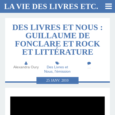
LA VIE DES LIVRES ETC.
DES LIVRES ET NOUS :
GUILLAUME DE
FONCLARE ET ROCK
ET LITTÉRATURE
Alexandra Oury
Des Livres et
…
Nous, l'émission
25
JANV.
2010