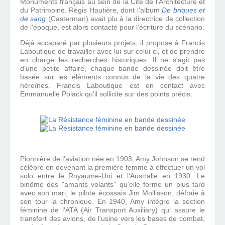
Monuments français au sein de la Cité de l'Architecture et
du Patrimoine. Régis Hautière, dont l'album
De briques et
de sang
(Casterman) avait plu à la directrice de collection
de l'époque, est alors contacté pour l'écriture du scénario.
Déjà accaparé par plusieurs projets, il propose à Francis
Laboutique de travailler avec lui sur celui-ci, et de prendre
en charge les recherches historiques. Il ne s'agit pas
d'une petite affaire, chaque bande dessinée doit être
basée sur les éléments connus de la vie des quatre
héroïnes. Francis Laboutique est en contact avec
Emmanuelle Polack qu'il sollicite sur des points précis.
Pionnière de l'aviation née en 1903, Amy Johnson se rend
célèbre en devenant la première femme à effectuer un vol
solo entre le Royaume-Uni et l'Australie en 1930. Le
binôme des "amants volants" qu'elle forme un plus tard
avec son mari, le pilote écossais Jim Mollisson, défraie à
son tour la chronique. En 1940, Amy intègre la section
féminine de l'ATA (Air Transport Auxiliary) qui assure le
transfert des avions, de l'usine vers les bases de combat,