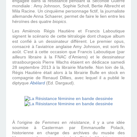
engagée dans la résistance pendant la Seconde Guerre
mondiale : Amy Johnson, Sophie Scholl, Bertie Albrecht et
Mila Racine. Un cinquième personnage fictif, la journaliste
allemande Anna Schaerer, permet de faire le lien entre les
héroïnes des quatre
biopics
.
Les Amiénois Régis Hautière et
Francis Laboutique
signent le scénario de cette tétralogie dont chaque album
est confié à un dessinateur différent. Le premier opus,
consacré à l'aviatrice anglaise Amy Johnson, est sorti fin
août. C'est à cette occasion que Francis Laboutique (par
ailleurs libraire à la FNAC d'Amiens) et le dessinateur
strasbourgeois Pierre Wachs étaient en dédicace samedi
28 septembre 2013 à la librairie Martelle. Non loin de là,
Régis Hautière était alors à la librairie Bulle en stock en
compagnie de Renaud Dillies, avec lequel il a publié le
diptyque
Abélard
(Ed. Dargaud).
À l'origine de
Femmes en résistance
, il y a une idée
soumise à Casterman par Emmanuelle Polack,
historienne en charge des archives du musée des