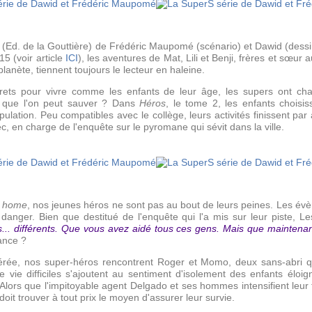
s
(Ed. de la Gouttière) de Frédéric Maupomé (scénario) et Dawid (dessin
5 (voir article
ICI
), les aventures de
Mat, Lili et Benji, frères et sœu
planète, tiennent toujours le lecteur en haleine.
screts pour vivre comme les enfants de leur âge, les supers ont ch
x que l'on peut sauver ? Dans
Héros
, le tome 2, les enfants chois
ulation. Peu compatibles avec le collège, leurs activités finissent par at
ec, en charge de l'enquête sur le pyromane qui sévit dans la ville.
 home
, nos jeunes héros ne sont pas au bout de leurs peines. Les é
 danger. Bien que destitué de l'enquête qui l'a mis sur leur piste, L
s... différents. Que vous avez aidé tous ces gens. Mais que mainten
iance ?
pérée, nos super-héros rencontrent Roger et Momo, deux sans-abri qu
e vie difficiles s'ajoutent au sentiment d'isolement des enfants éloig
 Alors que l'impitoyable agent Delgado et ses hommes intensifient leur 
oit trouver à tout prix le moyen d'assurer leur survie.