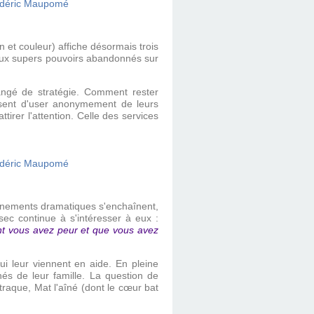
 et couleur) affiche désormais trois
r aux supers pouvoirs abandonnés sur
angé de stratégie. Comment rester
issent d'user anonymement de leurs
tirer l'attention. Celle des services
vènements dramatiques s'enchaînent,
esec continue à s'intéresser à eux :
ant vous avez peur et que vous avez
i leur viennent en aide. En pleine
nés de leur famille. La question de
traque, Mat l'aîné (dont le cœur bat