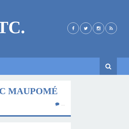
TC.
RIC MAUPOMÉ
…