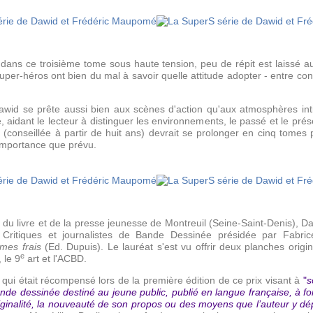
 dans ce troisième tome sous haute tension, peu de répit est laissé a
er-héros ont bien du mal à savoir quelle attitude adopter - entre confi
awid se prête aussi bien aux scènes d'action qu'aux atmosphères intim
, aidant le lecteur à distinguer les environnements, le passé et le prése
(conseillée à partir de huit ans) devrait se prolonger en cinq tomes 
'importance que prévu.
 livre et de la presse jeunesse de Montreuil (Seine-Saint-Denis), D
Critiques et journalistes de Bande Dessinée présidée par Fabrice
umes frais
(Ed. Dupuis). Le lauréat s'est vu offrir deux planches origin
e
 le 9
art et l'ACBD.
qui était récompensé lors de la première édition de ce prix visant à
"
s
ande dessinée destiné au jeune public, publié en langue française, à fo
ginalité, la nouveauté de son propos ou des moyens que l’auteur y dé