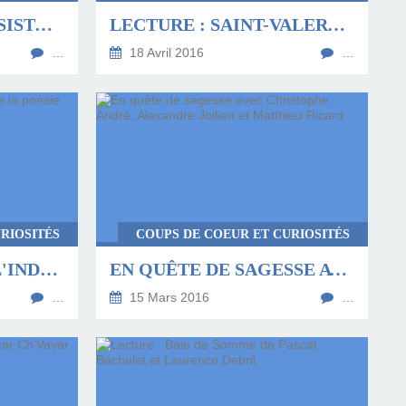
BD : FEMMES EN RÉSISTANCE, LA SÉRIE S'EXPOSE AU MÉMORIAL DE LA SHOAH
LECTURE : SAINT-VALERY-SUR-SOMME DE LAURENT DENIMAL
…
18 Avril 2016
…
RIOSITÉS
COUPS DE COEUR ET CURIOSITÉS
JACQUES DARRAS, L'INDISCIPLINE DE LA POÉSIE
EN QUÊTE DE SAGESSE AVEC CHRISTOPHE ANDRÉ, ALEXANDRE JOLLIEN ET MATTHIEU RICARD
…
15 Mars 2016
…