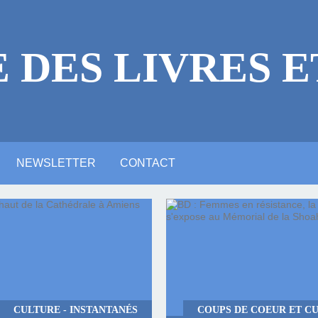
E DES LIVRES E
NEWSLETTER
CONTACT
 LÉGALES
ICACES
RE
E ?
NE VIDÉO YOUTUBE
NTIONS LÉGALES
ARTE ANIMATION
ALERIE PHOTOS
ACTUALITTÉ
MASTODON
BLUESKY
LINKEDIN
LITTÉRAIRE
CULTURE - INSTANTANÉS
COUPS DE COEUR ET CU