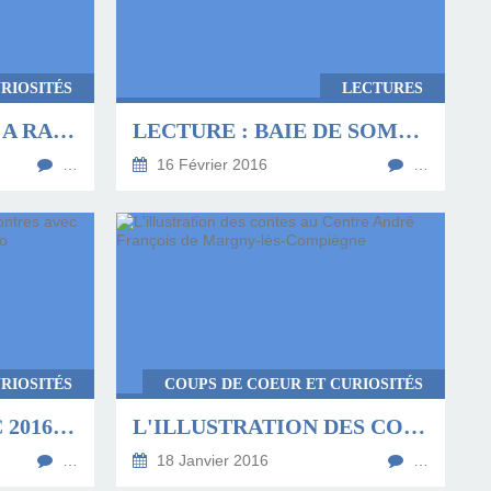
RIOSITÉS
LECTURES
CADAVRE GRAND M'A RACONTÉ D'IVAR CH'VAVAR ET CAMARADES
LECTURE : BAIE DE SOMME DE PASCAL BACHELET ET LAURENCE DEBRIL
…
16 Février 2016
…
RIOSITÉS
COUPS DE COEUR ET CURIOSITÉS
PRIX DE LA BD FNAC 2016 : RENCONTRES AVEC BENJAMIN RENNER ET WILFRID LUPANO
L'ILLUSTRATION DES CONTES AU CENTRE ANDRÉ FRANÇOIS DE MARGNY-LÈS-COMPIÈGNE
…
18 Janvier 2016
…