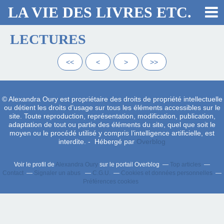
LA VIE DES LIVRES ETC.
LECTURES
<<
<
>
>>
© Alexandra Oury est propriétaire des droits de propriété intellectuelle
ou détient les droits d’usage sur tous les éléments accessibles sur le
site. Toute reproduction, représentation, modification, publication,
adaptation de tout ou partie des éléments du site, quel que soit le
moyen ou le procédé utilisé y compris l’intelligence artificielle, est
interdite. - Hébergé par
Overblog
Voir le profil de
Alexandra Oury
sur le portail Overblog
Top articles
Contact
Signaler un abus
C.G.U.
Cookies et données personnelles
Préférences cookies