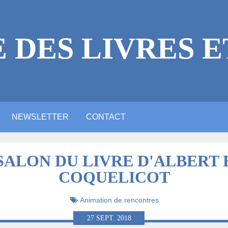
E DES LIVRES E
NEWSLETTER
CONTACT
 LÉGALES
ICACES
RE
E ?
NE VIDÉO YOUTUBE
NTIONS LÉGALES
ARTE ANIMATION
ALERIE PHOTOS
ACTUALITTÉ
MASTODON
BLUESKY
LINKEDIN
 SALON DU LIVRE D'ALBERT 
COQUELICOT
LITTÉRAIRE
Animation de rencontres
27
SEPT.
2018