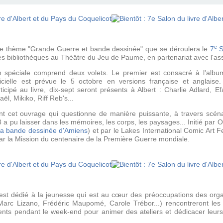
e
r le thème "Grande Guerre et bande dessinée" que se déroulera le
7
S
es bibliothèques au Théâtre du Jeu de Paume, en partenariat avec l'ass
n spéciale comprend deux volets. Le premier est consacré à l'albu
icielle est prévue le 5 octobre en versions française et anglaise
icipé au livre, dix-sept seront présents à Albert : Charlie Adlard, Efa
, Mikiko, Riff Reb's...
nt cet ouvrage qui questionne de manière puissante, à travers scéna
 a pu laisser dans les mémoires, les corps, les paysages... Initié par 
la bande dessinée d'Amiens
) et par le Lakes International Comic Art 
par la Mission du centenaire de la Première Guerre mondiale.
est dédié à la jeunesse qui est au cœur des préoccupations des organ
 Marc Lizano, Frédéric Maupomé, Carole Trébor...) rencontreront l
ésents pendant le week-end pour animer des ateliers et dédicacer leurs