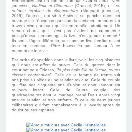
Hennerolles est un roman d’amour ! Après deux livres
jeunesse,
Vladimir et Clémence
(Grasset, 2015), et
Les
enfants terribles de Bonaventure
(Magnard jeunesse,
2019), l’autrice, qui vit à Amiens, se penche dans cet
ouvrage sur l’épineuse question du sentiment amoureux à
travers cinq parcours qu’elle entremêle adroitement. Un
roman choral qu’il n’est pas évident de commenter
puisqu'aucun personnage du livre n’est jamais nommé !
Ils sont d’âges différents, unis par un lien familial et ont
tous en commun d’être bousculés par l’amour à ce
moment de leur vie.
Par ordre d’apparition dans le livre, voici les cinq histoires
qu’il nous est offert de suivre. Celle du garçon dont le
cœur bat pour Odessa,
"la plus belle fille de l’école, toutes
classes confondues"
. Celle de la femme de trente-huit
ans prise au piège d’une relation toxique. Celle du couple
qui fête ses cinquante ans d'union et dont l’amour est
toujours intact. Celle de l’autre couple, des
quadragénaires dont le mariage prend l’eau après vingt
ans de relation et trois enfants. Et celle de deux jeunes
célibataires qui font connaissance à la laverie après de
douloureuses ruptures.