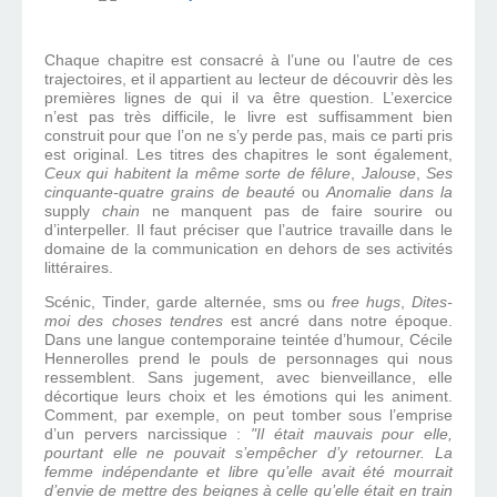
Chaque chapitre est consacré à l’une ou l’autre de ces
trajectoires, et il appartient au lecteur de découvrir dès les
premières lignes de qui il va être question. L’exercice
n’est pas très difficile, le livre est suffisamment bien
construit pour que l’on ne s’y perde pas, mais ce parti pris
est original. Les titres des chapitres le sont également,
Ceux qui habitent la même sorte de fêlure
,
Jalouse
,
Ses
cinquante-quatre grains de beauté
ou
Anomalie dans la
supply
chain
ne manquent pas de faire sourire ou
d’interpeller. Il faut préciser que l’autrice travaille dans le
domaine de la communication en dehors de ses activités
littéraires.
Scénic, Tinder, garde alternée, sms ou
free hugs
,
Dites-
moi des choses tendres
est ancré dans notre époque.
Dans une langue contemporaine teintée d’humour, Cécile
Hennerolles prend le pouls de personnages qui nous
ressemblent. Sans jugement, avec bienveillance, elle
décortique leurs choix et les émotions qui les animent.
Comment, par exemple, on peut tomber sous l’emprise
d’un pervers narcissique :
"Il était mauvais pour elle,
pourtant elle ne pouvait s’empêcher d’y retourner. La
femme indépendante et libre qu’elle avait été mourrait
d’envie de mettre des beignes à celle qu’elle était en train