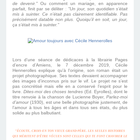
de devenir."
Ou comment un mariage, en apparence
parfait, finit par se déliter :
"Un jour, son quotidien s’était
mis à suinter. Ce n’était pas clairement identifiable. Pas
précisément datable non plus. Quoiqu’il en soit, un jour,
ça s’était mis à suinter."
Lors d’une séance de dédicaces à la librairie Pages
d’encre d’Amiens, le 7 décembre 2019, Cécile
Hennerolles explique qu'à l'origine, son roman était un
projet photographique. Ses textes devaient accompagner
des images d’inconnus pris sur le vif. Le projet ne s’est
pas concrétisé mais elle en a conservé l’esprit pour le
livre.
Dites-moi des choses tendres
(Ed. Eyrolles), dont le
titre renvoie à la chanson de Lucienne Boyer,
Parlez-moi
d’amour
(1930), est une belle photographie justement, de
l’amour à tous les âges et dans tous ses états, du plus
solide au plus balbutiant.
"ÉCOUTE, CROIS-EN TON VIEUX GRAND-PÈRE. LES SEULES HISTOIRES
QUI MÉRITENT D’ÊTRE VÉCUES SONT CELLES QUI TE FONT CHAVIRER LE