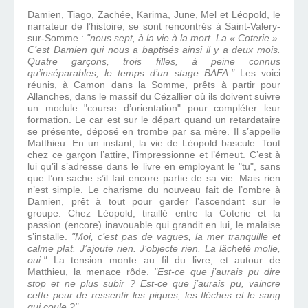
Damien, Tiago, Zachée, Karima, June, Mel et Léopold, le
narrateur de l’histoire, se sont rencontrés à Saint-Valery-
sur-Somme :
"nous sept, à la vie à la mort. La « Coterie ».
C’est Damien qui nous a baptisés ainsi il y a deux mois.
Quatre garçons, trois filles, à peine connus
qu’inséparables, le temps d’un stage BAFA."
Les voici
réunis, à Camon dans la Somme, prêts à partir pour
Allanches, dans le massif du Cézallier où ils doivent suivre
un module "course d’orientation" pour compléter leur
formation. Le car est sur le départ quand un retardataire
se présente, déposé en trombe par sa mère. Il s’appelle
Matthieu. En un instant, la vie de Léopold bascule. Tout
chez ce garçon l’attire, l’impressionne et l’émeut. C’est à
lui qu’il s’adresse dans le livre en employant le "tu", sans
que l’on sache s’il fait encore partie de sa vie. Mais rien
n’est simple. Le charisme du nouveau fait de l’ombre à
Damien, prêt à tout pour garder l’ascendant sur le
groupe. Chez Léopold, tiraillé entre la Coterie et la
passion (encore) inavouable qui grandit en lui, le malaise
s’installe.
"Moi, c’est pas de vagues, la mer tranquille et
calme plat. J’ajoute rien. J’objecte rien. La lâcheté molle,
oui."
La tension monte au fil du livre, et autour de
Matthieu, la menace rôde.
"Est-ce que j’aurais pu dire
stop et ne plus subir ? Est-ce que j’aurais pu, vaincre
cette peur de ressentir les piques, les flèches et le sang
qui coule ?"