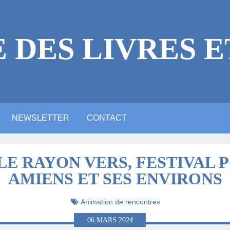
E DES LIVRES E
NEWSLETTER
CONTACT
 LÉGALES
ICACES
RE
E ?
NE VIDÉO YOUTUBE
NTIONS LÉGALES
ARTE ANIMATION
ALERIE PHOTOS
ACTUALITTÉ
MASTODON
BLUESKY
LINKEDIN
 LE RAYON VERS, FESTIVAL 
AMIENS ET SES ENVIRONS
LITTÉRAIRE
Animation de rencontres
06
MARS
2024