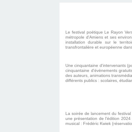
Le festival poétique Le Rayon Ve
métropole d'Amiens et ses environ
installation durable sur le terri
transfrontalière et européenne dan
​Une cinquantaine d'intervenants (po
cinquantaine d'évènements gratuits
des auteurs, animations transmédia
différents publics : scolaires, étud
La soirée de lancement du festiva
une présentation de l'édition 202
musical : Frédéric Kwiek (réservati