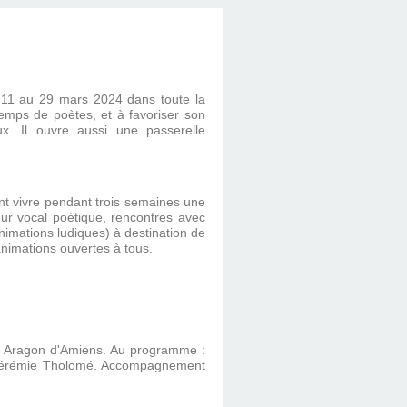
11 au 29 mars 2024 dans toute la
emps de poètes, et à favoriser son
aux. Il ouvre aussi une passerelle
ront vivre pendant trois semaines une
eur vocal poétique, rencontres avec
imations ludiques) à destination de
 animations ouvertes à tous.
is Aragon d'Amiens. Au programme :
et Jérémie Tholomé. Accompagnement