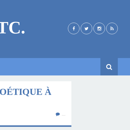
TC.
POÉTIQUE À
…