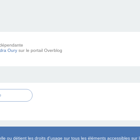
 indépendante
dra Oury
sur le portail Overblog
e
lle ou détient les droits d’usage sur tous les éléments accessibles sur l