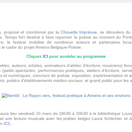
rs, proposé et coordonné par
la Chouette Imprévue,
se déroulera du 
s. Temps fort destiné à faire rayonner la poésie au moment du Print
toire, le festival mobilise de nombreux acteurs et partenaires loc
s le cadre du projet Amiens-Belgique-Poésie.
Cliquez
ICI
pour accéder au programme
ètes, auteurs, artistes, animateurs d'atelier d'écriture, musiciens) fe
 (petits spectacles, performances poétiques, ateliers d'écriture, serv
s et numériques, concours de poésie, exposition, expérimentation et an
iants, publics d'établissements médico-sociaux, et grand public pour les
l aura lieu vendredi 15 mars de 18h30 à 20h30 à la bibliothèque Lou
4 et une lecture musicale avec les poètes belges Laura Schlichter 
on
ICI
).